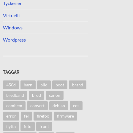
Tyckerier
Virtuellt
Windows
Wordpress
TAGGAR
450d
barn
bild
boot
brand
bredband
bröd
canon
comhem
convert
debian
eos
error
fel
firefox
firmware
flytta
foto
front