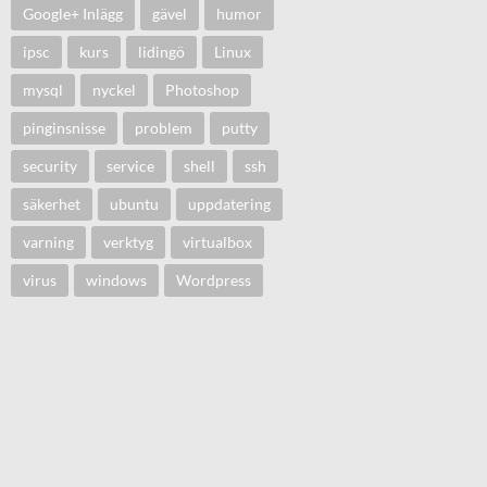
Google+ Inlägg
gävel
humor
ipsc
kurs
lidingö
Linux
mysql
nyckel
Photoshop
pinginsnisse
problem
putty
security
service
shell
ssh
säkerhet
ubuntu
uppdatering
varning
verktyg
virtualbox
virus
windows
Wordpress