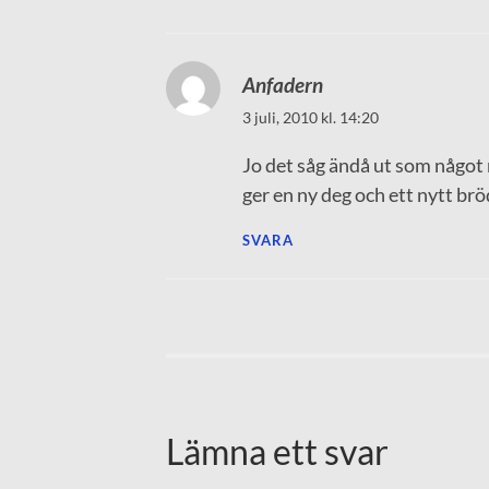
Anfadern
3 juli, 2010 kl. 14:20
Jo det såg ändå ut som något 
ger en ny deg och ett nytt bröd
SVARA
Lämna ett svar