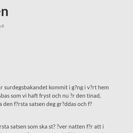
en
AR
r surdegsbakandet kommit i g?ng i v?rt hem
sbas som vi haft fryst och nu ?r den tinad,
den f?rsta satsen deg gr?ddas och f?
rsta satsen som ska st? ?ver natten f?r att i