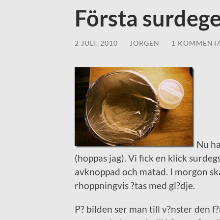
Första surdeg
2 JULI, 2010
/
JÖRGEN
/
1 KOMMENT
Nu ha
(hoppas jag). Vi fick en klick surdeg
avknoppad och matad. I morgon ska 
rhoppningvis ?tas med gl?dje.
P? bilden ser man till v?nster den f?