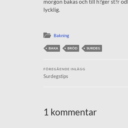
morgon bakas och till h?ger st?r o
lycklig.
Bakning
BAKA
BRÖD
SURDEG
FÖREGÅENDE INLÄGG
Surdegstips
1 kommentar