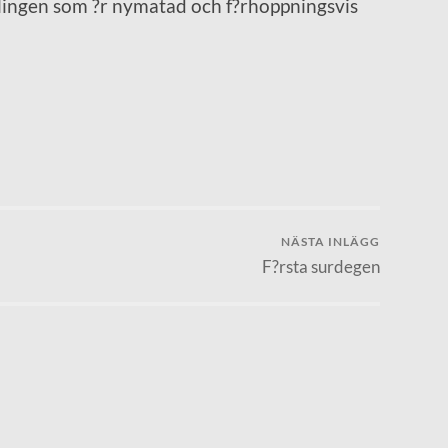
dlingen som ?r nymatad och f?rhoppningsvis
NÄSTA INLÄGG
F?rsta surdegen