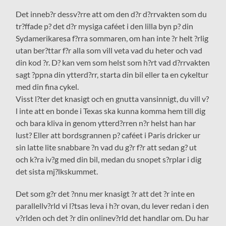
Det inneb?r dessv?rre att om den d?r d?rrvakten som du
tr?ffade p? det d?r mysiga caféet i den lilla byn p? din
Sydamerikaresa f?rra sommaren, om han inte ?r helt ?rlig
utan ber?ttar f?r alla som vill veta vad du heter och vad
din kod ?r. D? kan vem som helst som h?rt vad d?rrvakten
sagt ?ppna din ytterd?rr, starta din bil eller ta en cykeltur
med din fina cykel.
Visst l?ter det knasigt och en gnutta vansinnigt, du vill v?
l inte att en bonde i Texas ska kunna komma hem till dig
och bara kliva in genom ytterd?rren n?r helst han har
lust? Eller att bordsgrannen p? caféet i Paris dricker ur
sin latte lite snabbare ?n vad du g?r f?r att sedan g? ut
och k?ra iv?g med din bil, medan du snopet s?rplar i dig
det sista mj?lkskummet.
Det som g?r det ?nnu mer knasigt ?r att det ?r inte en
parallellv?rld vi l?tsas leva i h?r ovan, du lever redan i den
v?rlden och det ?r din onlinev?rld det handlar om. Du har