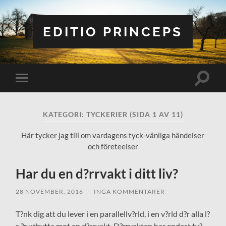
EDITIO PRINCEPS
Slå
Slå
på/av
på/av
sökfält
mobilmeny
KATEGORI:
TYCKERIER
(SIDA 1 AV 11)
Här tycker jag till om vardagens tyck-vänliga händelser
och företeelser
Har du en d?rrvakt i ditt liv?
28 NOVEMBER, 2016
/
INGA KOMMENTARER
T?nk dig att du lever i en parallellv?rld, i en v?rld d?r alla l?
s ?r utbytta mot en d?rrvakt. D?rrvakten har endast tv?