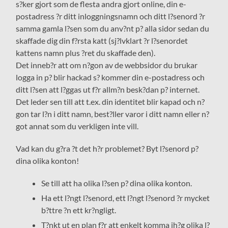
s?ker gjort som de flesta andra gjort online, din e-
postadress ?r ditt inloggningsnamn och ditt l?senord ?r
samma gamla l?sen som du anv?nt p? alla sidor sedan du
skaffade dig din f?rsta katt (sj?lvklart ?r l?senordet
kattens namn plus ?ret du skaffade den).
Det inneb?r att om n?gon av de webbsidor du brukar
logga in p? blir hackad s? kommer din e-postadress och
ditt l?sen att l?ggas ut f?r allm?n besk?dan p? internet.
Det leder sen till att t.ex. din identitet blir kapad och n?
gon tar l?n i ditt namn, best?ller varor i ditt namn eller n?
got annat som du verkligen inte vill.
Vad kan du g?ra ?t det h?r problemet? Byt l?senord p?
dina olika konton!
Se till att ha olika l?sen p? dina olika konton.
Ha ett l?ngt l?senord, ett l?ngt l?senord ?r mycket
b?ttre ?n ett kr?ngligt.
T?nkt ut en plan f?r att enkelt komma ih?g olika l?