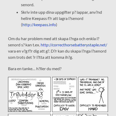
senord.
Skriv inte upp dina uppgifter p? lappar, anv?nd
hellre Keepass f?r att lagra l?senord
(
http://keepass.info
)
Om du har problem med att skapa l?nga och enkla l?
senord s? kan t.ex.
http://correcthorsebatterystaple.net/
vara en v?g f?r dig att g?. D?r kan du skapa l?nga l?senord
som trots det ?r l?tta att komma ih?g.
Bara en tanke… h?ller du med?