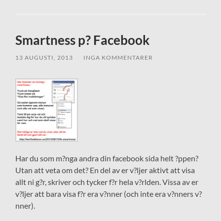
Smartness p? Facebook
13 AUGUSTI, 2013
/
INGA KOMMENTARER
Har du som m?nga andra din facebook sida helt ?ppen?
Utan att veta om det? En del av er v?ljer aktivt att visa
allt ni g?r, skriver och tycker f?r hela v?rlden. Vissa av er
v?ljer att bara visa f?r era v?nner (och inte era v?nners v?
nner).