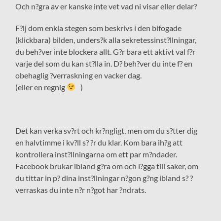
Och n?gra av er kanske inte vet vad ni visar eller delar?
F?lj dom enkla stegen som beskrivs i den bifogade
(klickbara) bilden, unders?k alla sekretessinst?llningar,
du beh?ver inte blockera allt. G?r bara ett aktivt val f?r
varje del som du kan st?lla in. D? beh?ver du inte f? en
obehaglig ?verraskning en vacker dag.
(eller en regnig
)
Det kan verka sv?rt och kr?ngligt, men om du s?tter dig
en halvtimme i kv?ll s? ?r du klar. Kom bara ih?g att
kontrollera inst?llningarna om ett par m?ndader.
Facebook brukar ibland g?ra om och l?gga till saker, om
du tittar in p? dina inst?llningar n?gon g?ng ibland s? ?
verraskas du inte n?r n?got har ?ndrats.