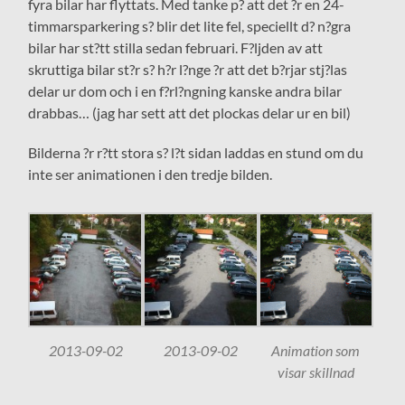
fyra bilar har flyttats. Med tanke p? att det ?r en 24-
timmarsparkering s? blir det lite fel, speciellt d? n?gra
bilar har st?tt stilla sedan februari. F?ljden av att
skruttiga bilar st?r s? h?r l?nge ?r att det b?rjar stj?las
delar ur dom och i en f?rl?ngning kanske andra bilar
drabbas… (jag har sett att det plockas delar ur en bil)
Bilderna ?r r?tt stora s? l?t sidan laddas en stund om du
inte ser animationen i den tredje bilden.
2013-09-02
2013-09-02
Animation som
visar skillnad