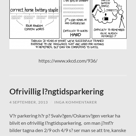
https://www.xkcd.com/936/
Ofrivillig l?ngtidsparkering
4 SEPTEMBER, 2013
/
INGA KOMMENTARER
V?r parkering h?r p? Svalv?gen/Oskarsv?gen verkar ha
blivit en ofrivillig l?ngtidsparkering, om man j?mf?r
bilder tagna den 2/9 och 4/9 s? ser man se att tre, kanske