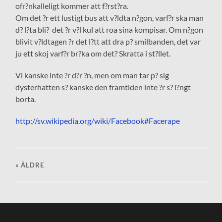
ofr?nkalleligt kommer att f?rst?ra.
Om det ?r ett lustigt bus att v?ldta n?gon, varf?r ska man
d? l?ta bli? det ?r v?l kul att roa sina kompisar. Om n?gon
blivit v?ldtagen ?r det l?tt att dra p? smilbanden, det var
ju ett skoj varf?r br?ka om det? Skratta i st?llet.
Vi kanske inte ?r d?r ?n, men om man tar p? sig
dysterhatten s? kanske den framtiden inte ?r s? l?ngt
borta.
http://sv.wikipedia.org/wiki/Facebook#Facerape
« ÄLDRE