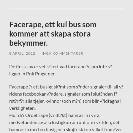
Facerape, ett kul bus som
kommer att skapa stora
bekymmer.
8 APRIL, 2012
/
INGA KOMMENTARER
De flesta av er vet s?kert vad facerape ?r, om inte s?
ligger in l?nk l?ngst ner.
Facerape ?r ett busigt sk?mt som s?nder signaler till all v?
rldens facebookanv?ndare, signaler som i slut?ndan f?
rst?r f?r alla tjejer, kvinnor (och m?n) som blir v?ldtagna i
verkligheten.
Hur d?? Ordet rape (v?ldt?kt) hamras in i v?ra
medvetanden av alla lustigkurrar runt om i v?rlden, det
hamras in med en busig och skojfrisk ton vilket fram?ver