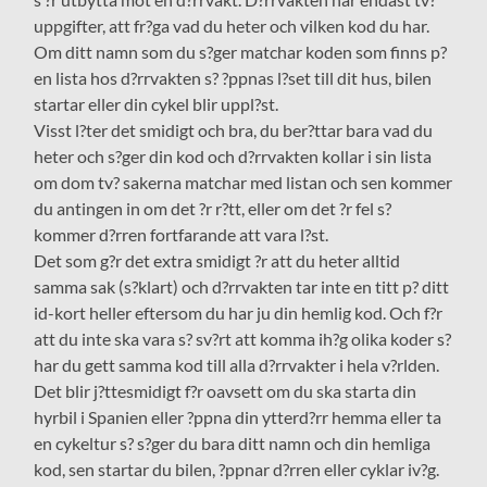
uppgifter, att fr?ga vad du heter och vilken kod du har.
Om ditt namn som du s?ger matchar koden som finns p?
en lista hos d?rrvakten s? ?ppnas l?set till dit hus, bilen
startar eller din cykel blir uppl?st.
Visst l?ter det smidigt och bra, du ber?ttar bara vad du
heter och s?ger din kod och d?rrvakten kollar i sin lista
om dom tv? sakerna matchar med listan och sen kommer
du antingen in om det ?r r?tt, eller om det ?r fel s?
kommer d?rren fortfarande att vara l?st.
Det som g?r det extra smidigt ?r att du heter alltid
samma sak (s?klart) och d?rrvakten tar inte en titt p? ditt
id-kort heller eftersom du har ju din hemlig kod. Och f?r
att du inte ska vara s? sv?rt att komma ih?g olika koder s?
har du gett samma kod till alla d?rrvakter i hela v?rlden.
Det blir j?ttesmidigt f?r oavsett om du ska starta din
hyrbil i Spanien eller ?ppna din ytterd?rr hemma eller ta
en cykeltur s? s?ger du bara ditt namn och din hemliga
kod, sen startar du bilen, ?ppnar d?rren eller cyklar iv?g.