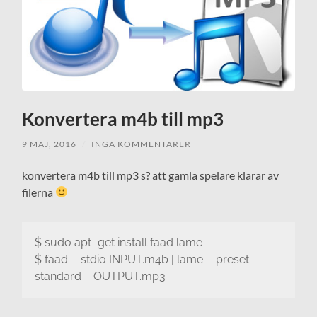
Konvertera m4b till mp3
9 MAJ, 2016
/
INGA KOMMENTARER
konvertera m4b till mp3 s? att gamla spelare klarar av
filerna
$
sudo
apt
–
get
install
faad
lame
$
faad
—
stdio
INPUT
.m4b
|
lame
—
preset
standard
–
OUTPUT
.mp3