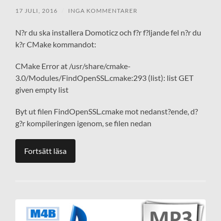
17 JULI, 2016
/
INGA KOMMENTARER
N?r du ska installera Domoticz och f?r f?ljande fel n?r du
k?r CMake kommandot:
CMake Error at /usr/share/cmake-
3.0/Modules/FindOpenSSL.cmake:293 (list): list GET
given empty list
Byt ut filen FindOpenSSL.cmake mot nedanst?ende, d?
g?r kompileringen igenom, se filen nedan
Fortsätt läsa