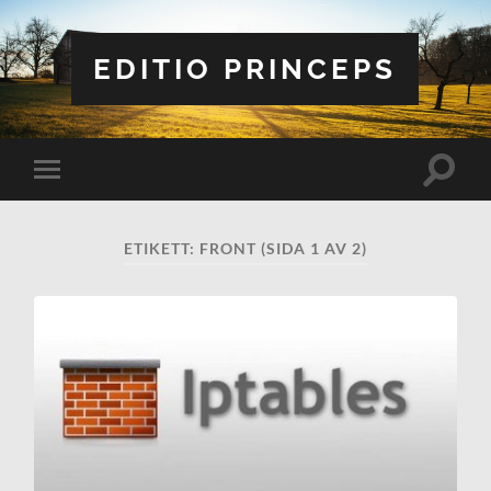
EDITIO PRINCEPS
Slå
Slå
på/av
på/av
sökfält
mobilmeny
ETIKETT:
FRONT
(SIDA 1 AV 2)