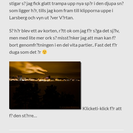
stigar s? jag fick glatt trampa upp nya sp?r i den djupa sn?
som ligger h?r, tills jag kom fram till klipporna uppe i
Larsberg och vyn ut ?ver V?rtan.
S? h?r blev ett av korten, r?tt ok om jag f?r s?ga det sj?lv,
men med lite mer ork s? misst?nker jag att man kan f?
bort genomfr?tningen i en del vita partier.. Fast det f?r
duga som det ?r
Klicketi-klick f?r att
f? den st?rre…