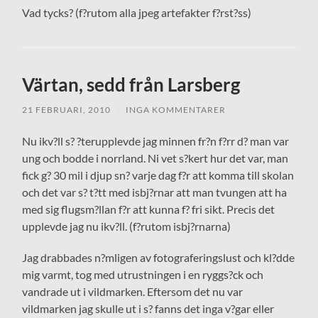
Vad tycks? (f?rutom alla jpeg artefakter f?rst?ss)
Värtan, sedd från Larsberg
21 FEBRUARI, 2010
/
INGA KOMMENTARER
Nu ikv?ll s? ?terupplevde jag minnen fr?n f?rr d? man var
ung och bodde i norrland. Ni vet s?kert hur det var, man
fick g? 30 mil i djup sn? varje dag f?r att komma till skolan
och det var s? t?tt med isbj?rnar att man tvungen att ha
med sig flugsm?llan f?r att kunna f? fri sikt. Precis det
upplevde jag nu ikv?ll. (f?rutom isbj?rnarna)
Jag drabbades n?mligen av fotograferingslust och kl?dde
mig varmt, tog med utrustningen i en ryggs?ck och
vandrade ut i vildmarken. Eftersom det nu var
vildmarken jag skulle ut i s? fanns det inga v?gar eller