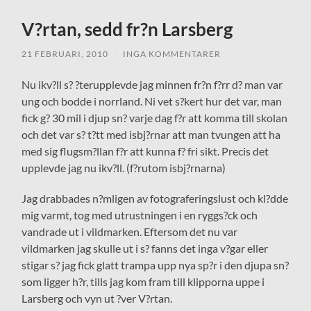
V?rtan, sedd fr?n Larsberg
21 FEBRUARI, 2010
/
INGA KOMMENTARER
Nu ikv?ll s? ?terupplevde jag minnen fr?n f?rr d? man var
ung och bodde i norrland. Ni vet s?kert hur det var, man
fick g? 30 mil i djup sn? varje dag f?r att komma till skolan
och det var s? t?tt med isbj?rnar att man tvungen att ha
med sig flugsm?llan f?r att kunna f? fri sikt. Precis det
upplevde jag nu ikv?ll. (f?rutom isbj?rnarna)
Jag drabbades n?mligen av fotograferingslust och kl?dde
mig varmt, tog med utrustningen i en ryggs?ck och
vandrade ut i vildmarken. Eftersom det nu var
vildmarken jag skulle ut i s? fanns det inga v?gar eller
stigar s? jag fick glatt trampa upp nya sp?r i den djupa sn?
som ligger h?r, tills jag kom fram till klipporna uppe i
Larsberg och vyn ut ?ver V?rtan.