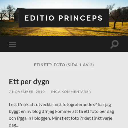
EDITIO PRINCEPS
Slå
Slå
på/av
på/av
sökfält
mobilmeny
ETIKETT:
FOTO
(SIDA 1 AV 2)
Ett per dygn
7 NOVEMBER, 2010
/
INGA KOMMENTARER
I ett f?rs?k att utveckla mitt fotograferande s? har jag
byggt en ny blog d?r jag kommer att ta ett foto per dag
och l?gga in I bloggen. Minst ett foto ?r det t?nkt varje
dag…