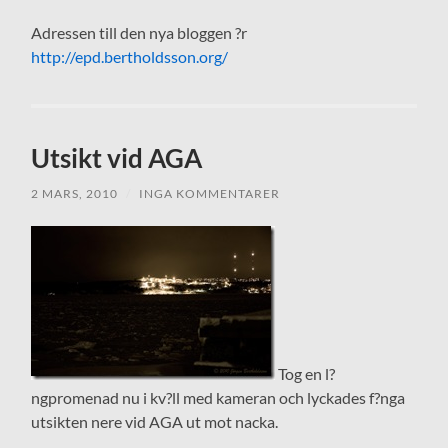
Adressen till den nya bloggen ?r
http://epd.bertholdsson.org/
Utsikt vid AGA
2 MARS, 2010
/
INGA KOMMENTARER
Tog en l?
ngpromenad nu i kv?ll med kameran och lyckades f?nga
utsikten nere vid AGA ut mot nacka.