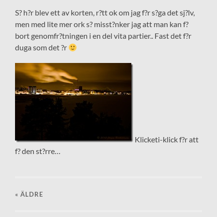
S? h?r blev ett av korten, r?tt ok om jag f?r s?ga det sj?lv,
men med lite mer ork s? misst?nker jag att man kan f?
bort genomfr?tningen i en del vita partier.. Fast det f?r
duga som det ?r
Klicketi-klick f?r att
f? den st?rre…
« ÄLDRE