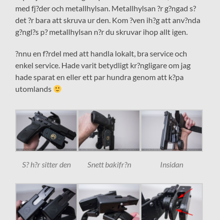
med fj?der och metallhylsan. Metallhylsan ?r g?ngad s?
det ?r bara att skruva ur den. Kom ?ven ih?g att anv?nda
g?ngl?s p? metallhylsan n?r du skruvar ihop allt igen.
?nnu en f?rdel med att handla lokalt, bra service och
enkel service. Hade varit betydligt kr?ngligare om jag
hade sparat en eller ett par hundra genom att k?pa
utomlands
S? h?r sitter den
Snett bakifr?n
Insidan