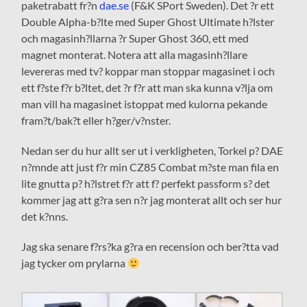
paketrabatt fr?n
dae.se
(F&K SPort Sweden). Det ?r ett
Double Alpha-b?lte med Super Ghost Ultimate h?lster
och magasinh?llarna ?r Super Ghost 360, ett med
magnet monterat. Notera att alla magasinh?llare
levereras med tv? koppar man stoppar magasinet i och
ett f?ste f?r b?ltet, det ?r f?r att man ska kunna v?lja om
man vill ha magasinet istoppat med kulorna pekande
fram?t/bak?t eller h?ger/v?nster.
Nedan ser du hur allt ser ut i verkligheten, Torkel p? DAE
n?mnde att just f?r min CZ85 Combat m?ste man fila en
lite gnutta p? h?lstret f?r att f? perfekt passform s? det
kommer jag att g?ra sen n?r jag monterat allt och ser hur
det k?nns.
Jag ska senare f?rs?ka g?ra en recension och ber?tta vad
jag tycker om prylarna