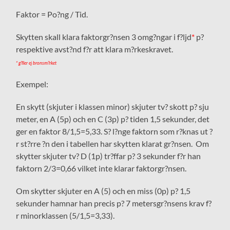
Faktor = Po?ng / Tid.
Skytten skall klara faktorgr?nsen 3 omg?ngar i f?ljd
*
p?
respektive avst?nd f?r att klara m?rkeskravet.
* g?ller ej bronsm?rket
Exempel:
En skytt (skjuter i klassen minor) skjuter tv? skott p? sju
meter, en A (5p) och en C (3p) p? tiden 1,5 sekunder, det
ger en faktor 8/1,5=5,33. S? l?nge faktorn som r?knas ut ?
r st?rre ?n den i tabellen har skytten klarat gr?nsen. Om
skytter skjuter tv? D (1p) tr?ffar p? 3 sekunder f?r han
faktorn 2/3=0,66 vilket inte klarar faktorgr?nsen.
Om skytter skjuter en A (5) och en miss (0p) p? 1,5
sekunder hamnar han precis p? 7 metersgr?nsens krav f?
r minorklassen (5/1,5=3,33).