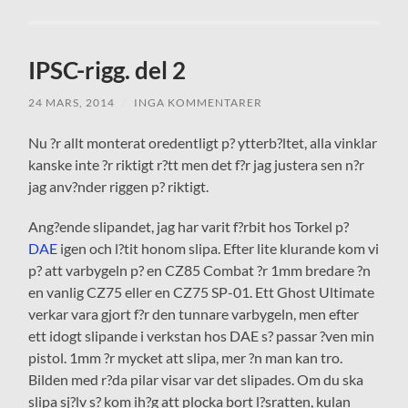
IPSC-rigg. del 2
24 MARS, 2014
/
INGA KOMMENTARER
Nu ?r allt monterat oredentligt p? ytterb?ltet, alla vinklar
kanske inte ?r riktigt r?tt men det f?r jag justera sen n?r
jag anv?nder riggen p? riktigt.
Ang?ende slipandet, jag har varit f?rbit hos Torkel p?
DAE
igen och l?tit honom slipa. Efter lite klurande kom vi
p? att varbygeln p? en CZ85 Combat ?r 1mm bredare ?n
en vanlig CZ75 eller en CZ75 SP-01. Ett Ghost Ultimate
verkar vara gjort f?r den tunnare varbygeln, men efter
ett idogt slipande i verkstan hos DAE s? passar ?ven min
pistol. 1mm ?r mycket att slipa, mer ?n man kan tro.
Bilden med r?da pilar visar var det slipades. Om du ska
slipa sj?lv s? kom ih?g att plocka bort l?sratten, kulan