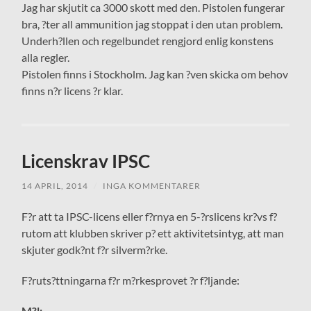
Jag har skjutit ca 3000 skott med den. Pistolen fungerar
bra, ?ter all ammunition jag stoppat i den utan problem.
Underh?llen och regelbundet rengjord enlig konstens
alla regler.
Pistolen finns i Stockholm. Jag kan ?ven skicka om behov
finns n?r licens ?r klar.
Licenskrav IPSC
14 APRIL, 2014
/
INGA KOMMENTARER
F?r att ta IPSC-licens eller f?rnya en 5-?rslicens kr?vs f?
rutom att klubben skriver p? ett aktivitetsintyg, att man
skjuter godk?nt f?r silverm?rke.
F?ruts?ttningarna f?r m?rkesprovet ?r f?ljande:
M?l: