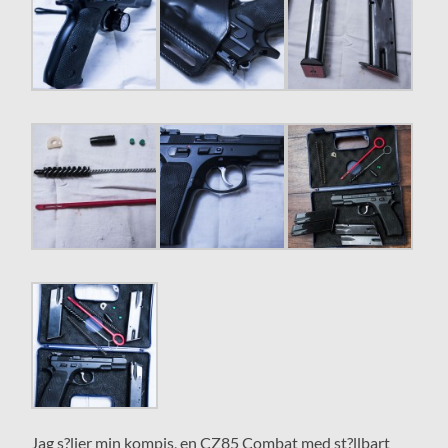
Jag s?ljer min kompis, en CZ85 Combat med st?llbart