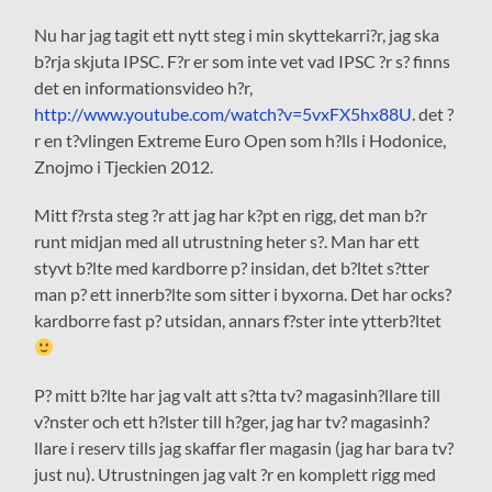
Nu har jag tagit ett nytt steg i min skyttekarri?r, jag ska
b?rja skjuta IPSC. F?r er som inte vet vad IPSC ?r s? finns
det en informationsvideo h?r,
http://www.youtube.com/watch?v=5vxFX5hx88U
. det ?
r en t?vlingen Extreme Euro Open som h?lls i Hodonice,
Znojmo i Tjeckien 2012.
Mitt f?rsta steg ?r att jag har k?pt en rigg, det man b?r
runt midjan med all utrustning heter s?. Man har ett
styvt b?lte med kardborre p? insidan, det b?ltet s?tter
man p? ett innerb?lte som sitter i byxorna. Det har ocks?
kardborre fast p? utsidan, annars f?ster inte ytterb?ltet
P? mitt b?lte har jag valt att s?tta tv? magasinh?llare till
v?nster och ett h?lster till h?ger, jag har tv? magasinh?
llare i reserv tills jag skaffar fler magasin (jag har bara tv?
just nu). Utrustningen jag valt ?r en komplett rigg med