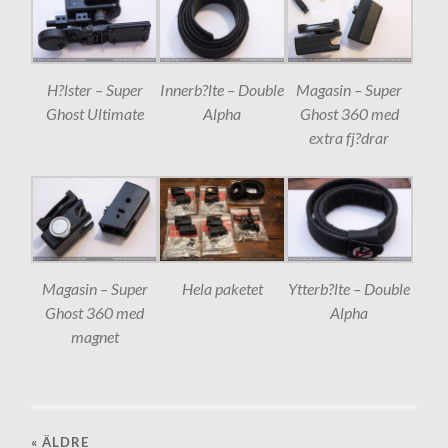
H?lster – Super
Innerb?lte – Double
Magasin – Super
Ghost Ultimate
Alpha
Ghost 360 med
extra fj?drar
Magasin – Super
Hela paketet
Ytterb?lte – Double
Ghost 360 med
Alpha
magnet
« ÄLDRE