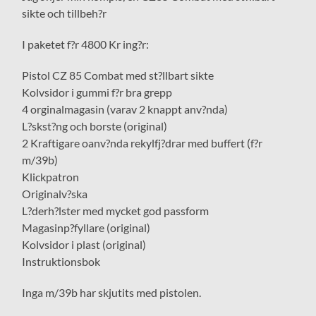
sikte och tillbeh?r
I paketet f?r 4800 Kr ing?r:
Pistol CZ 85 Combat med st?llbart sikte
Kolvsidor i gummi f?r bra grepp
4 orginalmagasin (varav 2 knappt anv?nda)
L?skst?ng och borste (original)
2 Kraftigare oanv?nda rekylfj?drar med buffert (f?r
m/39b)
Klickpatron
Originalv?ska
L?derh?lster med mycket god passform
Magasinp?fyllare (original)
Kolvsidor i plast (original)
Instruktionsbok
Inga m/39b har skjutits med pistolen.