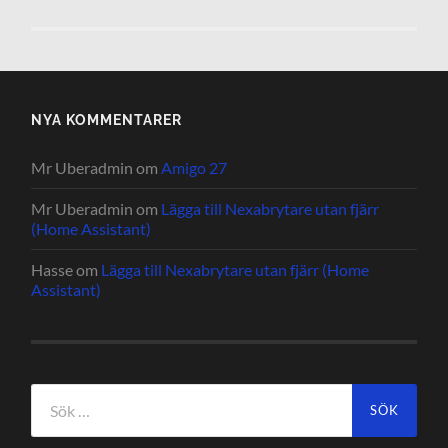
NYA KOMMENTARER
Mr Uberadmin
om
Amigo 27
Mr Uberadmin
om
Lägga till Nexabrytare utan fjärr
(Home Assistant)
Hasse
om
Lägga till Nexabrytare utan fjärr (Home
Assistant)
Sök
efter: