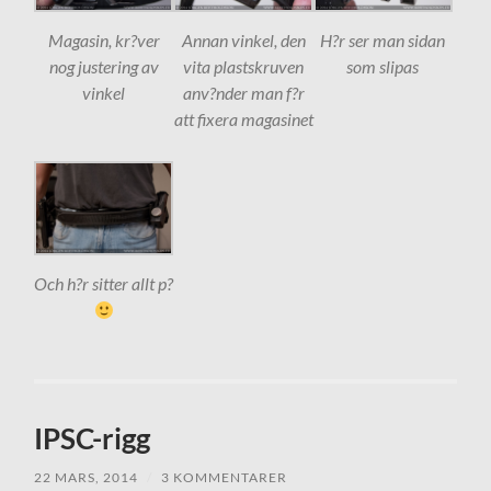
Magasin, kr?ver
Annan vinkel, den
H?r ser man sidan
nog justering av
vita plastskruven
som slipas
vinkel
anv?nder man f?r
att fixera magasinet
Och h?r sitter allt p?
IPSC-rigg
22 MARS, 2014
/
3 KOMMENTARER