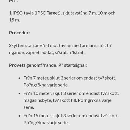
1 IPSC-tavla (IPSC Target), skjutavst?nd 7 m, 10 m och
15 m.
Procedur:
Skytten startar v?nd mot tavlan med armarna l?st h?
ngande, vapnet laddat, s?krat, h?lstrat.
Provets genomf?rande. P? startsignal:
Fr?n 7 meter, skjut 3 serier om endast tv? skott.
Po?ngr?kna varje serie.
Fr?n 10 meter, skjut 3 serier om endast tv? skott,
magasinsbyte, tv? skott till. Po?ngr?kna varje
serie.
Fr?n 15 meter, skjut 3 serier om endast tv? skott.
Po?ngr?kna varje serie.