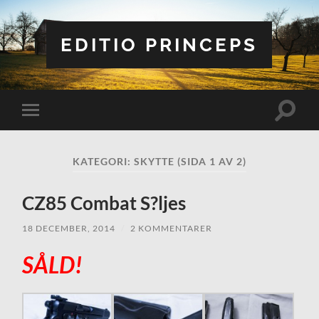
EDITIO PRINCEPS
Slå
Slå
på/av
på/av
sökfält
mobilmeny
KATEGORI:
SKYTTE
(SIDA 1 AV 2)
CZ85 Combat S?ljes
18 DECEMBER, 2014
/
2 KOMMENTARER
SÅLD!