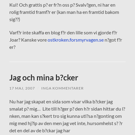
Kul! Och grattis p? er fr?n oss p? Svalv?gen, ni har en
rolig framtid framf?r er (kan man ha en framtid bakom
sig??)
Varf?r inte skaffa en blog f?r den lille som vi gjorde f?r
Joar? Kanske vore
ostkroken.forsmyrvagen.se
n?got f?r
er?
Jag och mina b?cker
17 MAJ, 2007
/
INGA KOMMENTARER
Nu har jag skapat en sida som visar vilka b?cker jag
smalat p? mig… Lite till h?ger p? den h?r sidan hittar du l?
nken, man kan s?kert tro sig kunna utl?sa n?gonting om
mig med hj?lp av den men jag vet inte, hursomhelst s? ?r
det en del av de b?ckar jag har