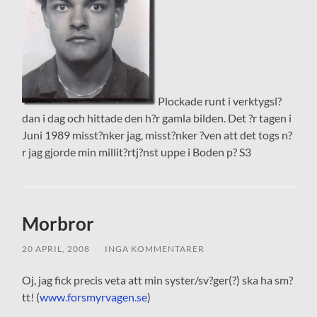
Plockade runt i verktygsl?
dan i dag och hittade den h?r gamla bilden. Det ?r tagen i
Juni 1989 misst?nker jag, misst?nker ?ven att det togs n?
r jag gjorde min millit?rtj?nst uppe i Boden p? S3
Morbror
20 APRIL, 2008
/
INGA KOMMENTARER
Oj, jag fick precis veta att min syster/sv?ger(?) ska ha sm?
tt! (
www.forsmyrvagen.se
)