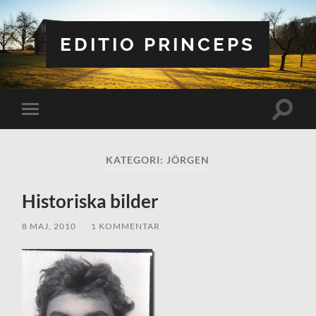
EDITIO PRINCEPS
Slå
Slå
på/av
på/av
sökfält
mobilmeny
KATEGORI:
JÖRGEN
Historiska bilder
8 MAJ, 2010
/
1 KOMMENTAR