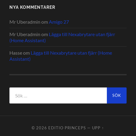
NYA KOMMENTARER
Mr Uberadmin
om
Amigo 27
Mr Uberadmin
om
Lägga till Nexabrytare utan fjärr
(Home Assistant)
Hasse
om
Lägga till Nexabrytare utan fjärr (Home
Assistant)
Sök
efter:
© 2026
EDITIO PRINCEPS
—
UPP ↑