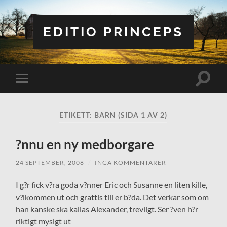
EDITIO PRINCEPS
Slå
Slå
på/av
på/av
sökfält
mobilmeny
ETIKETT:
BARN
(SIDA 1 AV 2)
?nnu en ny medborgare
24 SEPTEMBER, 2008
/
INGA KOMMENTARER
I g?r fick v?ra goda v?nner Eric och Susanne en liten kille,
v?lkommen ut och grattis till er b?da. Det verkar som om
han kanske ska kallas Alexander, trevligt. Ser ?ven h?r
riktigt mysigt ut