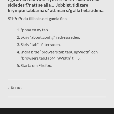
sidledes f?r att se alla… Jobbigt, tidigare
krympte tabbarna s? att man s?g alla hela tiden…
S? h?r f?r du tillbaks det gamla fina
?ppna en ny tab.
Skriv ”about:config” i adressraden.
Skriv ”tab” i filterraden.
?ndra b?de ”browsers.tab.tabClipWidth” och
”browsers.tab.tabMinWidth” till 5.
Starta om Firefox.
« ÄLDRE