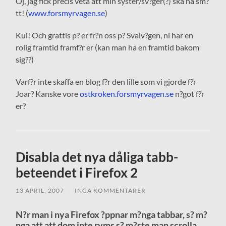
Oj, jag fick precis veta att min syster/sv?ger(?) ska ha sm?
tt! (
www.forsmyrvagen.se
)
Kul! Och grattis p? er fr?n oss p? Svalv?gen, ni har en
rolig framtid framf?r er (kan man ha en framtid bakom
sig??)
Varf?r inte skaffa en blog f?r den lille som vi gjorde f?r
Joar? Kanske vore
ostkroken.forsmyrvagen.se
n?got f?r
er?
Disabla det nya dåliga tabb-
beteendet i Firefox 2
13 APRIL, 2007
/
INGA KOMMENTARER
N?r man i nya Firefox ?ppnar m?nga tabbar, s? m?
nga att att dom inte ryms s? m?ste man scrolla