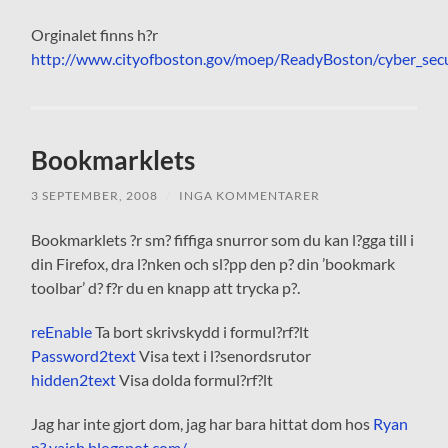
Orginalet finns h?r
http://www.cityofboston.gov/moep/ReadyBoston/cyber_secu
Bookmarklets
3 SEPTEMBER, 2008
/
INGA KOMMENTARER
Bookmarklets ?r sm? fiffiga snurror som du kan l?gga till i
din Firefox, dra l?nken och sl?pp den p? din ’bookmark
toolbar’ d? f?r du en knapp att trycka p?.
reEnable
Ta bort skrivskydd i formul?rf?lt
Password2text
Visa text i l?senordsrutor
hidden2text
Visa dolda formul?rf?lt
Jag har inte gjort dom, jag har bara hittat dom hos
Ryan
p? yaisb.blogspot.com/