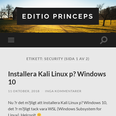
EDITIO PRINCEPS
Slå
Slå
på/av
på/av
sökfält
mobilmeny
ETIKETT:
SECURITY
(SIDA 1 AV 2)
Installera Kali Linux p? Windows
10
11 OKTOBER, 2018
/
INGA KOMMENTARER
Nu ?r det m?jligt att installera Kali Linux p? Windows 10,
det ?r m?jligt tack vara WSL (Windows Subsystem for
Linux). Helcoolt