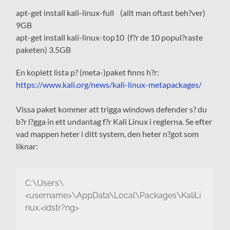
apt-get install kali-linux-full (allt man oftast beh?ver)
9GB
apt-get install kali-linux-top10 (f?r de 10 popul?raste
paketen) 3.5GB
En koplett lista p? (meta-)paket finns h?r:
https://www.kali.org/news/kali-linux-metapackages/
Vissa paket kommer att trigga windows defender s? du
b?r l?gga in ett undantag f?r Kali Linux i reglerna. Se efter
vad mappen heter i ditt system, den heter n?got som
liknar:
C:\Users\
<username>\AppData\Local\Packages\KaliLi
nux.<idstr?ng>