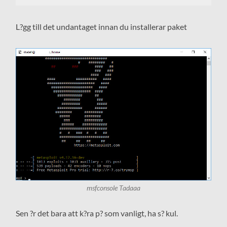
L?gg till det undantaget innan du installerar paket
msfconsole Tadaaa
Sen ?r det bara att k?ra p? som vanligt, ha s? kul.