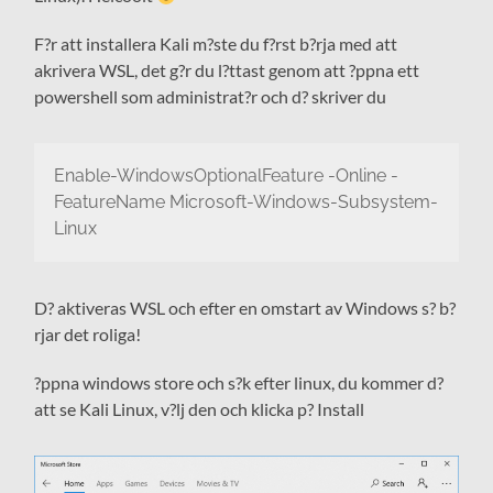
F?r att installera Kali m?ste du f?rst b?rja med att
akrivera WSL, det g?r du l?ttast genom att ?ppna ett
powershell som administrat?r och d? skriver du
Enable-WindowsOptionalFeature -Online -
FeatureName Microsoft-Windows-Subsystem-
Linux
D? aktiveras WSL och efter en omstart av Windows s? b?
rjar det roliga!
?ppna windows store och s?k efter linux, du kommer d?
att se Kali Linux, v?lj den och klicka p? Install