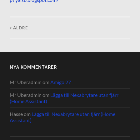
« ÄLDRE
NYA KOMMENTARER
Mr Uberadmin
om
Amigo 27
Mr Uberadmin
om
Lägga till Nexabrytare utan fjärr
(Home Assistant)
Hasse
om
Lägga till Nexabrytare utan fjärr (Home
Assistant)