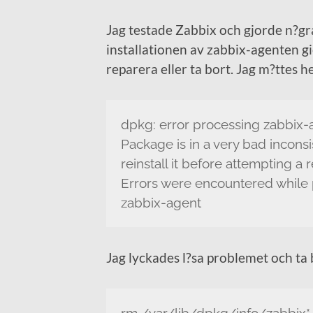
Jag testade Zabbix och gjorde n?gra 
installationen av zabbix-agenten gi
reparera eller ta bort. Jag m?ttes h
dpkg: error processing zabbix-
Package is in a very bad inconsi
reinstall it before attempting a 
Errors were encountered while 
zabbix-agent
Jag lyckades l?sa problemet och ta
rm /var/lib/dpkg/info/zabbix*