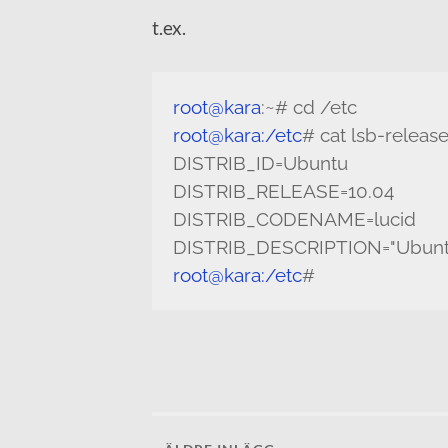
t.ex.
root@kara
:~# cd /etc
root@kara:/etc
# cat lsb-releas
DISTRIB_ID=Ubuntu
DISTRIB_RELEASE=10.04
DISTRIB_CODENAME=lucid
DISTRIB_DESCRIPTION="Ubuntu
root@kara:/etc
#