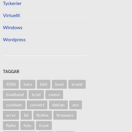
Tyckerier
Virtuellt
Windows
Wordpress
TAGGAR
450d
barn
bild
boot
brand
bredband
bröd
canon
comhem
convert
debian
eos
error
fel
firefox
firmware
flytta
foto
front