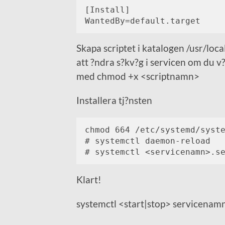
[Install]

WantedBy=default.target
Skapa scriptet i katalogen /usr/local
att ?ndra s?kv?g i servicen om du v?
med chmod +x <scriptnamn>
Installera tj?nsten
chmod 664 /etc/systemd/syste
# systemctl daemon-reload

# systemctl <servicenamn>.s
Klart!
systemctl <start|stop> servicenamn.s