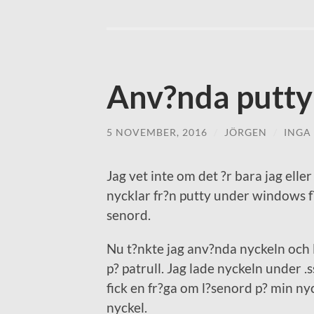
Anv?nda putty-
5 NOVEMBER, 2016
/
JÖRGEN
/
INGA
Jag vet inte om det ?r bara jag ell
nycklar fr?n putty under windows f?
senord.
Nu t?nkte jag anv?nda nyckeln och 
p? patrull. Jag lade nyckeln under .s
fick en fr?ga om l?senord p? min nyck
nyckel.