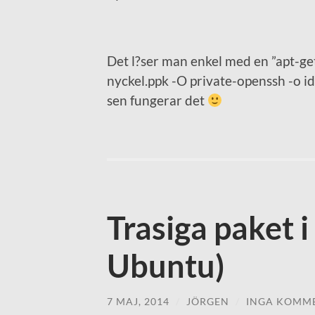
Det l?ser man enkel med en ”apt-get
nyckel.ppk -O private-openssh -o id
sen fungerar det
Trasiga paket 
Ubuntu)
7 MAJ, 2014
/
JÖRGEN
/
INGA KOMM