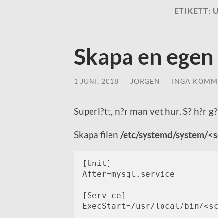
ETIKETT:
Skapa en egen
1 JUNI, 2018
/
JÖRGEN
/
INGA KOMM
Superl?tt, n?r man vet hur. S? h?r g
Skapa filen
/etc/systemd/system/<s
[Unit]

After=mysql.service

[Service]

ExecStart=/usr/local/bin/<sc