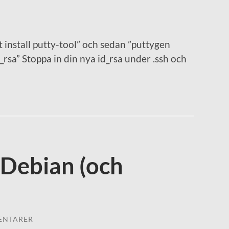
 install putty-tool” och sedan ”puttygen
_rsa” Stoppa in din nya id_rsa under .ssh och
i Debian (och
ENTARER