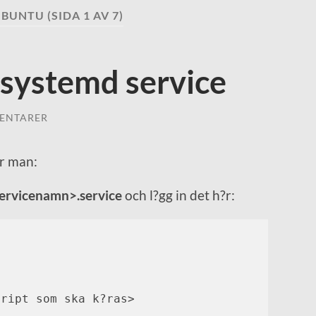
UBUNTU
(SIDA 1 AV 7)
 systemd service
ENTARER
?r man:
ervicenamn>.service
och l?gg in det h?r:
ript som ska k?ras>
