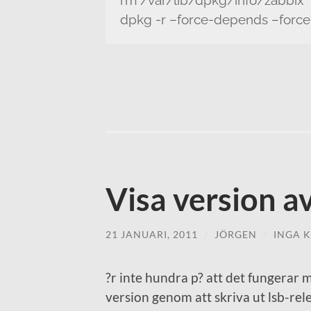
dpkg -r –force-depends –force
Visa version av
21 JANUARI, 2011
/
JÖRGEN
/
INGA 
?r inte hundra p? att det fungerar
version genom att skriva ut lsb-rel