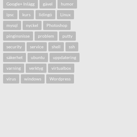
Google+ Inlägg
gävel
humor
ipsc
kurs
lidingö
Linux
mysql
nyckel
Photoshop
pinginsnisse
problem
putty
security
service
shell
ssh
säkerhet
ubuntu
uppdatering
varning
verktyg
virtualbox
virus
windows
Wordpress