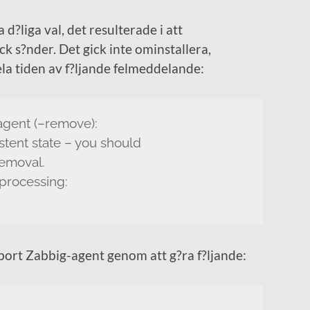
d?liga val, det resulterade i att
ck s?nder. Det gick inte ominstallera,
ela tiden av f?ljande felmeddelande:
agent (–remove):
stent state – you should
removal.
processing:
 bort Zabbig-agent genom att g?ra f?ljande: