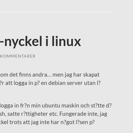
nyckel i linux
 KOMMENTARER
er om det finns andra… men jag har skapat
r att logga in p? en debian server utan l?
logga in fr?n min ubuntu maskin och st?tte d?
sh, satte r?ttigheter etc. Fungerade inte, jag
el trots att jag inte har n?got l?sen p?