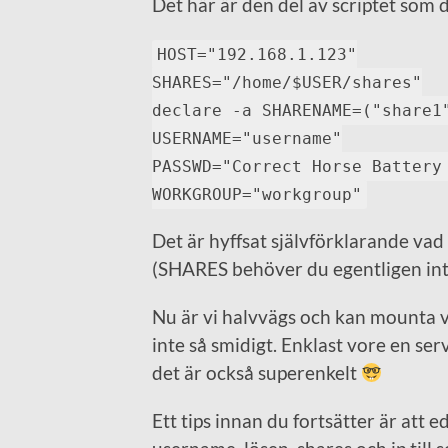
Det här är den del av scriptet som d
HOST="192.168.1.123"
SHARES="/home/$USER/shares"
declare -a SHARENAME=("share1
USERNAME="username"
PASSWD="Correct Horse Battery
WORKGROUP="workgroup"
Det är hyffsat självförklarande vad 
(SHARES behöver du egentligen int
Nu är vi halvvägs och kan mounta v
inte så smidigt. Enklast vore en se
det är också superenkelt
Ett tips innan du fortsätter är att ed