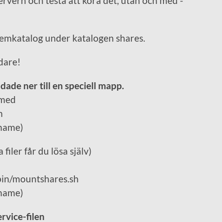
servern och testa att köra det, utan och med -
hemkatalog under katalogen shares.
idare!
addade ner till en speciell mapp.
 med
n
rname)
filer får du lösa själv)
bin/mountshares.sh
rname)
rvice-filen