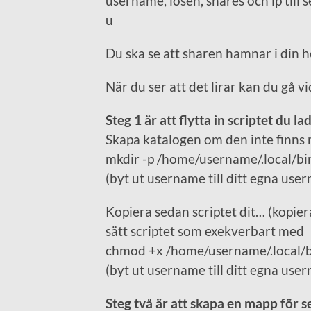
username, lösen, shares och ip till 
u
Du ska se att sharen hamnar i din 
När du ser att det lirar kan du gå v
Steg 1 är att flytta in scriptet du l
Skapa katalogen om den inte finns
mkdir -p /home/username/.local/bi
(byt ut username till ditt egna use
Kopiera sedan scriptet dit… (kopiera 
sätt scriptet som exekverbart med
chmod +x /home/username/.local/
(byt ut username till ditt egna use
Steg två är att skapa en mapp för se