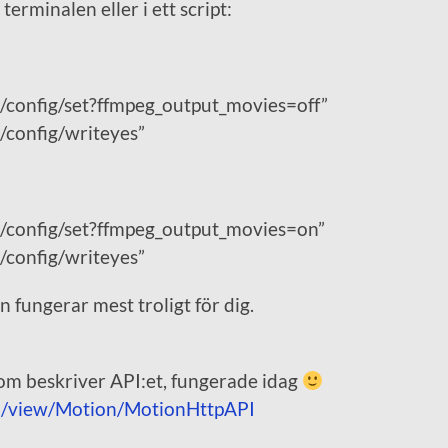
terminalen eller i ett script:
1/config/set?ffmpeg_output_movies=off”
1/config/writeyes”
/1/config/set?ffmpeg_output_movies=on”
1/config/writeyes”
 fungerar mest troligt för dig.
som beskriver API:et, fungerade idag
in/view/Motion/MotionHttpAPI