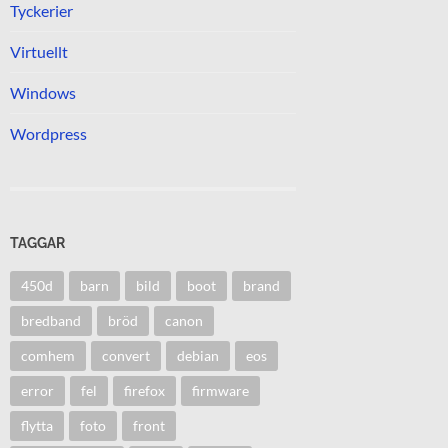
Tyckerier
Virtuellt
Windows
Wordpress
TAGGAR
450d
barn
bild
boot
brand
bredband
bröd
canon
comhem
convert
debian
eos
error
fel
firefox
firmware
flytta
foto
front