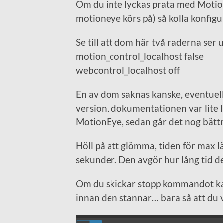
Om du inte lyckas prata med Motion
motioneye körs på) så kolla konfig
Se till att dom här två raderna ser u
motion_control_localhost false
webcontrol_localhost off
En av dom saknas kanske, eventuel
version, dokumentationen var lite l
MotionEye, sedan går det nog bätt
Höll på att glömma, tiden för max l
sekunder. Den avgör hur lång tid de
Om du skickar stopp kommandot kan d
innan den stannar… bara så att du 