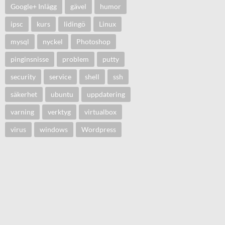
Google+ Inlägg
gävel
humor
ipsc
kurs
lidingö
Linux
mysql
nyckel
Photoshop
pinginsnisse
problem
putty
security
service
shell
ssh
säkerhet
ubuntu
uppdatering
varning
verktyg
virtualbox
virus
windows
Wordpress