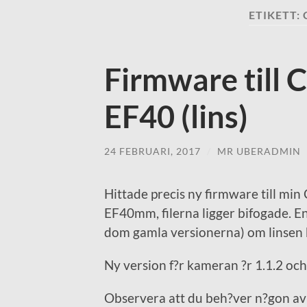
ETIKETT:
Firmware till
EF40 (lins)
24 FEBRUARI, 2017
/
MR UBERADMIN
Hittade precis ny firmware till mi
EF40mm, filerna ligger bifogade. En
dom gamla versionerna) om linsen bli
Ny version f?r kameran ?r 1.1.2 och 
Observera att du beh?ver n?gon av 