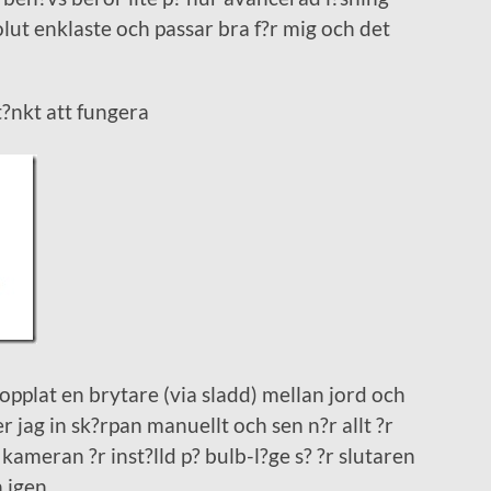
olut enklaste och passar bra f?r mig och det
t?nkt att fungera
 kopplat en brytare (via sladd) mellan jord och
ler jag in sk?rpan manuellt och sen n?r allt ?r
 kameran ?r inst?lld p? bulb-l?ge s? ?r slutaren
 igen.