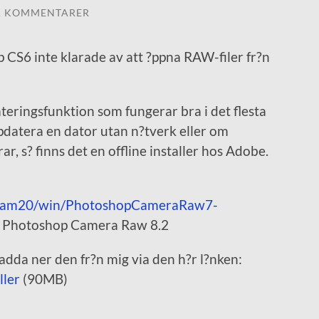
A KOMMENTARER
 CS6 inte klarade av att ?ppna RAW-filer fr?n
teringsfunktion som fungerar bra i det flesta
ppdatera en dator utan n?tverk eller om
, s? finns det en offline installer hos Adobe.
/aam20/win/PhotoshopCameraRaw7-
r Photoshop Camera Raw 8.2
adda ner den fr?n mig via den h?r l?nken:
ler
(90MB)