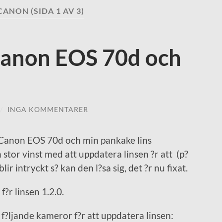
CANON
(SIDA 1 AV 3)
 Canon EOS 70d och
/
INGA KOMMENTARER
n Canon EOS 70d och min pankake lins
 stor vinst med att uppdatera linsen ?r att (p?
r intryckt s? kan den l?sa sig, det ?r nu fixat.
f?r linsen 1.2.0.
f?ljande kameror f?r att uppdatera linsen: