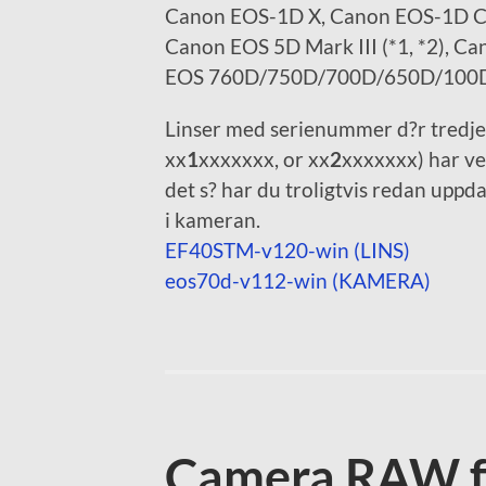
Canon EOS-1D X, Canon EOS-1D C
Canon EOS 5D Mark III (*1, *2), C
EOS 760D/750D/700D/650D/100D
Linser med serienummer d?r tredje t
xx
1
xxxxxxx, or xx
2
xxxxxxx) har ve
det s? har du troligtvis redan uppd
i kameran.
EF40STM-v120-win (LINS)
eos70d-v112-win (KAMERA)
Camera RAW f