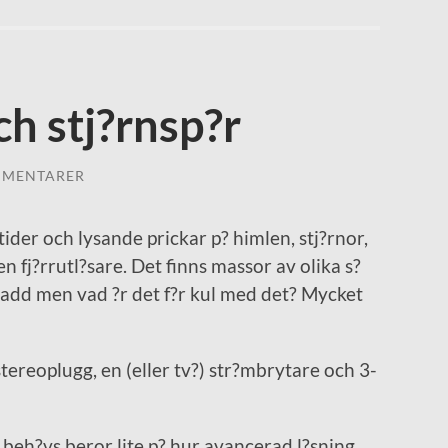
ch stj?rnsp?r
MMENTARER
tider och lysande prickar p? himlen, stj?rnor,
en fj?rrutl?sare. Det finns massor av olika s?
ladd men vad ?r det f?r kul med det? Mycket
ereoplugg, en (eller tv?) str?mbrytare och 3-
beh?vs beror lite p? hur avancerad l?sning