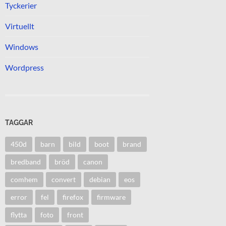
Tyckerier
Virtuellt
Windows
Wordpress
TAGGAR
450d
barn
bild
boot
brand
bredband
bröd
canon
comhem
convert
debian
eos
error
fel
firefox
firmware
flytta
foto
front