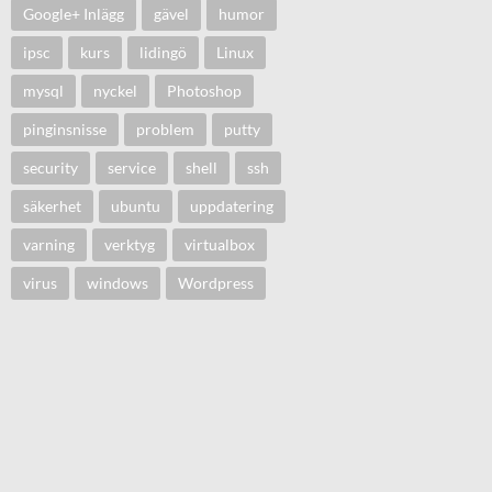
Google+ Inlägg
gävel
humor
ipsc
kurs
lidingö
Linux
mysql
nyckel
Photoshop
pinginsnisse
problem
putty
security
service
shell
ssh
säkerhet
ubuntu
uppdatering
varning
verktyg
virtualbox
virus
windows
Wordpress