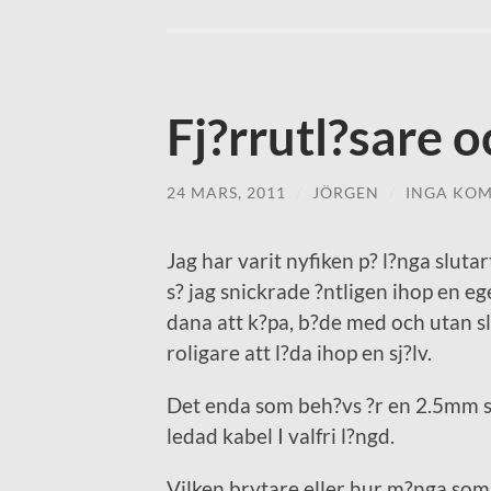
Fj?rrutl?sare o
24 MARS, 2011
/
JÖRGEN
/
INGA KO
Jag har varit nyfiken p? l?nga slutar
s? jag snickrade ?ntligen ihop en eg
dana att k?pa, b?de med och utan s
roligare att l?da ihop en sj?lv.
Det enda som beh?vs ?r en 2.5mm st
ledad kabel I valfri l?ngd.
Vilken brytare eller hur m?nga som 