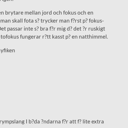
en brytare mellan jord och fokus och en
man skall fota s? trycker man f?rst p? fokus-
t passar inte s? bra f?r mig d? det ?r ruskigt
utofokus fungerar r?tt kasst p? en natthimmel.
nyfiken
rympslang I b?da ?ndarna f?r att f? lite extra