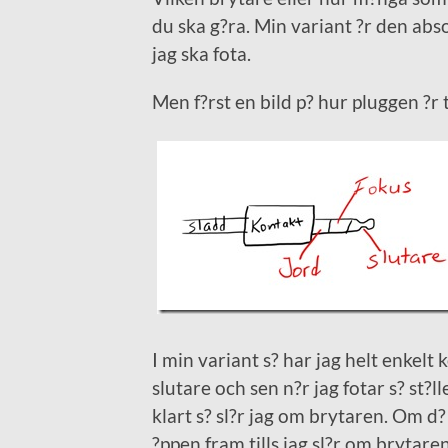
du ska g?ra. Min variant ?r den abs
jag ska fota.
Men f?rst en bild p? hur pluggen ?r 
I min variant s? har jag helt enkelt
slutare och sen n?r jag fotar s? st?l
klart s? sl?r jag om brytaren. Om d?
?ppen fram tills jag sl?r om brytaren