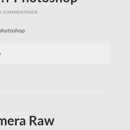
A KOMMENTARER
l photoshop
e
mera Raw