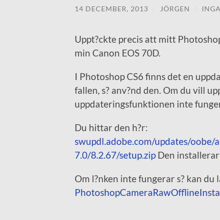
14 DECEMBER, 2013
/
JÖRGEN
/
ING
Uppt?ckte precis att mitt Photoshop
min Canon EOS 70D.
I Photoshop CS6 finns det en uppda
fallen, s? anv?nd den. Om du vill u
uppdateringsfunktionen inte fungerar
Du hittar den h?r:
swupdl.adobe.com/updates/oobe
7.0/8.2.67/setup.zip
Den installera
Om l?nken inte fungerar s? kan du l
PhotoshopCameraRawOfflineInstal