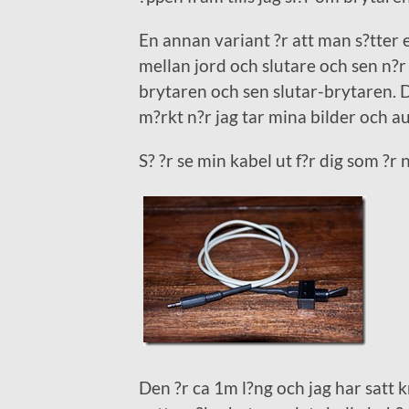
En annan variant ?r att man s?tter 
mellan jord och slutare och sen n?r 
brytaren och sen slutar-brytaren. De
m?rkt n?r jag tar mina bilder och a
S? ?r se min kabel ut f?r dig som ?r 
Den ?r ca 1m l?ng och jag har satt k