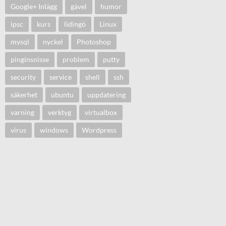
Google+ Inlägg
gävel
humor
ipsc
kurs
lidingö
Linux
mysql
nyckel
Photoshop
pinginsnisse
problem
putty
security
service
shell
ssh
säkerhet
ubuntu
uppdatering
varning
verktyg
virtualbox
virus
windows
Wordpress