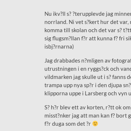
Nu ikv?ll s? ?terupplevde jag minne
norrland. Ni vet s?kert hur det var, 
komma till skolan och det var s? t?
sig flugsm?llan f?r att kunna f? fri s
isbj?rnarna)
Jag drabbades n?mligen av fotograf
utrustningen i en ryggs?ck och van
vildmarken jag skulle ut i s? fanns de
trampa upp nya sp?r i den djupa sn? s
klipporna uppe i Larsberg och vyn u
S? h?r blev ett av korten, r?tt ok om
misst?nker jag att man kan f? bort g
f?r duga som det ?r