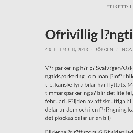
ETIKETT:
L
Ofrivillig l?ng
4 SEPTEMBER, 2013
/
JÖRGEN
/
INGA
V?r parkering h?r p? Svalv?gen/Oskar
ngtidsparkering, om man j?mf?r bil
tre, kanske fyra bilar har flyttats. 
timmarsparkering s? blir det lite fel,
februari. F?ljden av att skruttiga bila
delar ur dom och i en f?rl?ngning k
det plockas delar ur en bil)
Bilderna ?r r?tt stora s? l?t sidan 