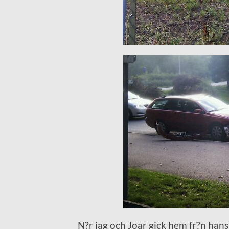
N?r jag och Joar gick hem fr?n hans