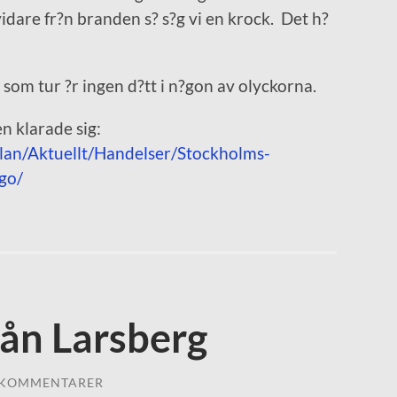
vidare fr?n branden s? s?g vi en krock. Det h?
r som tur ?r ingen d?tt i n?gon av olyckorna.
ten klarade sig:
_lan/Aktuellt/Handelser/Stockholms-
go/
rån Larsberg
 KOMMENTARER