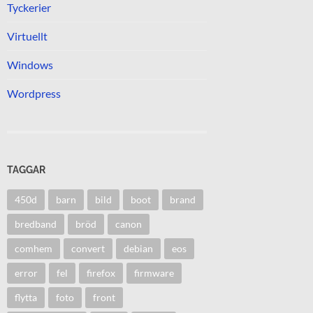
Tyckerier
Virtuellt
Windows
Wordpress
TAGGAR
450d
barn
bild
boot
brand
bredband
bröd
canon
comhem
convert
debian
eos
error
fel
firefox
firmware
flytta
foto
front