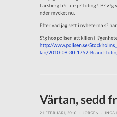
Larsberg h?r ute p? Liding?. P? v?g 
nder mycket nu.
Efter vad jag sett i nyheterna s? ha
S?g hos polisen att killen i l?genhe
http://www.polisen.se/Stockholms
lan/2010-08-30-1752-Brand-Lidin
Värtan, sedd f
21 FEBRUARI, 2010
/
JÖRGEN
/
INGA