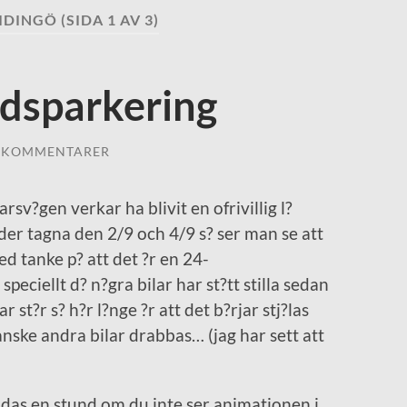
IDINGÖ
(SIDA 1 AV 3)
tidsparkering
 KOMMENTARER
sv?gen verkar ha blivit en ofrivillig l?
der tagna den 2/9 och 4/9 s? ser man se att
Med tanke p? att det ?r en 24-
 speciellt d? n?gra bilar har st?tt stilla sedan
r st?r s? h?r l?nge ?r att det b?rjar stj?las
anske andra bilar drabbas… (jag har sett att
laddas en stund om du inte ser animationen i