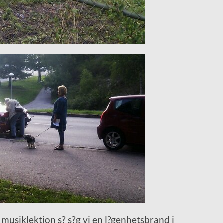
 musiklektion s? s?g vi en l?genhetsbrand i