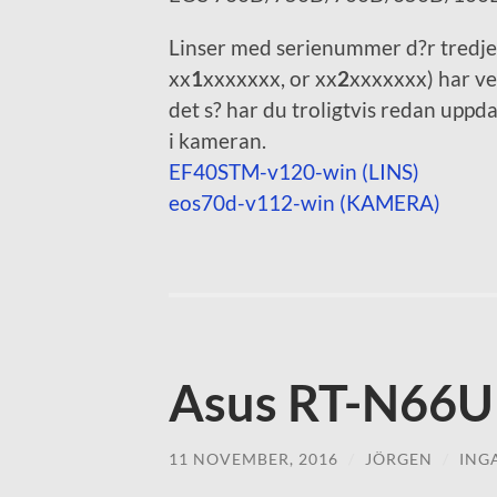
Linser med serienummer d?r tredje t
xx
1
xxxxxxx, or xx
2
xxxxxxx) har ve
det s? har du troligtvis redan uppd
i kameran.
EF40STM-v120-win (LINS)
eos70d-v112-win (KAMERA)
Asus RT-N66
11 NOVEMBER, 2016
/
JÖRGEN
/
ING