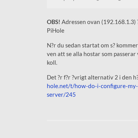
OBS!
Adressen ovan (192.168.1.3) ?n
PiHole
N?r du sedan startat om s? kommer *
ven att se alla hostar som passerar 
koll.
Det ?r f?r ?vrigt alternativ 2 i den
hole.net/t/how-do-i-configure-my-
server/245