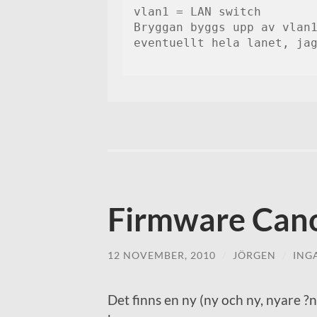
vlan1 = LAN switch

Bryggan byggs upp av vlan1
eventuellt hela lanet, jag
Firmware Can
12 NOVEMBER, 2010
/
JÖRGEN
/
ING
Det finns en ny (ny och ny, nyare 