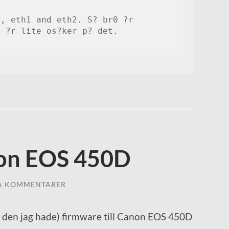
, eth1 and eth2. S? br0 ?r 
 ?r lite os?ker p? det.

on EOS 450D
A KOMMENTARER
?n den jag hade) firmware till Canon EOS 450D