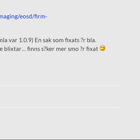
imaging/eosd/firm-
a var 1.0.9) En sak som fixats ?r bla.
 blixtar… finns s?ker mer smo ?r fixat