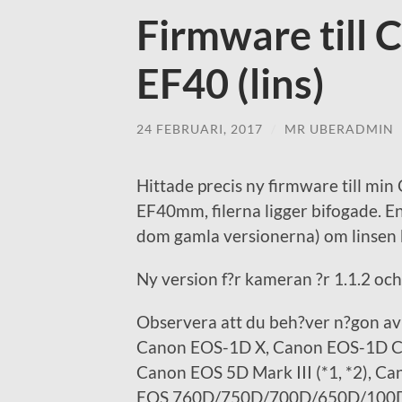
Firmware till
EF40 (lins)
24 FEBRUARI, 2017
/
MR UBERADMIN
Hittade precis ny firmware till mi
EF40mm, filerna ligger bifogade. En
dom gamla versionerna) om linsen bli
Ny version f?r kameran ?r 1.1.2 och 
Observera att du beh?ver n?gon av 
Canon EOS-1D X, Canon EOS-1D C
Canon EOS 5D Mark III (*1, *2), C
EOS 760D/750D/700D/650D/100D