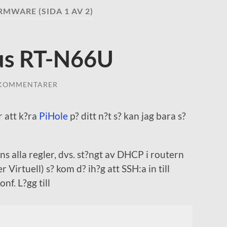
IRMWARE
(SIDA 1 AV 2)
us RT-N66U
 KOMMENTARER
r att k?ra
PiHole
p? ditt n?t s? kan jag bara s?
ens alla regler, dvs. st?ngt av DHCP i routern
ler Virtuell) s? kom d? ih?g att SSH:a in till
nf. L?gg till