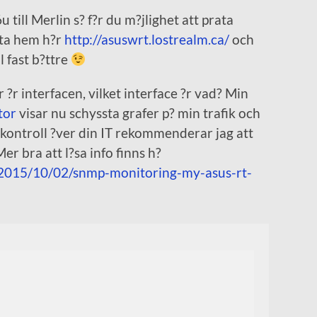
 till Merlin s? f?r du m?jlighet att prata
ta hem h?r
http://asuswrt.lostrealm.ca/
och
l fast b?ttre
 ?r interfacen, vilket interface ?r vad? Min
tor
visar nu schyssta grafer p? min trafik och
ta kontroll ?ver din IT rekommenderar jag att
er bra att l?sa info finns h?
/2015/10/02/snmp-monitoring-my-asus-rt-