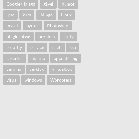
Google+ Inlägg
gävel
humor
ipsc
kurs
lidingö
Linux
mysql
nyckel
Photoshop
pinginsnisse
problem
putty
security
service
shell
ssh
säkerhet
ubuntu
uppdatering
varning
verktyg
virtualbox
virus
windows
Wordpress