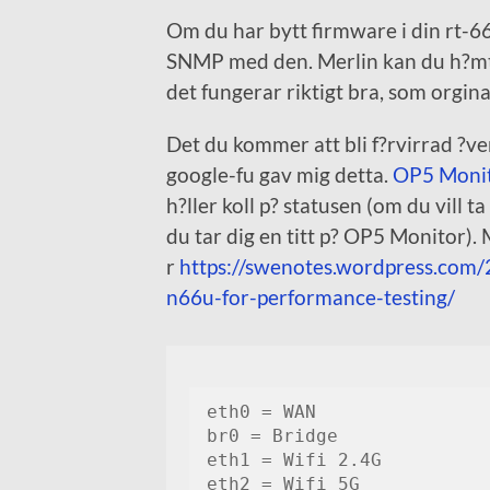
Om du har bytt firmware i din rt-66u
SNMP med den. Merlin kan du h?m
det fungerar riktigt bra, som orgina
Det du kommer att bli f?rvirrad ?ver
google-fu gav mig detta.
OP5 Moni
h?ller koll p? statusen (om du vill 
du tar dig en titt p? OP5 Monitor). M
r
https://swenotes.wordpress.com
n66u-for-performance-testing/
eth0 = WAN

br0 = Bridge

eth1 = Wifi 2.4G

eth2 = Wifi 5G
