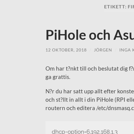
ETIKETT:
F
PiHole och As
12 OKTOBER, 2018
/
JÖRGEN
/
INGA
Om har t?nkt till och beslutat dig f?
ga grattis.
N?r du har satt upp allt efter konst
och st?llt in allt i din PiHole (RPI el
routern och editera /etc/dnsmasq.co
dhcp-option=6,192.168.1.3