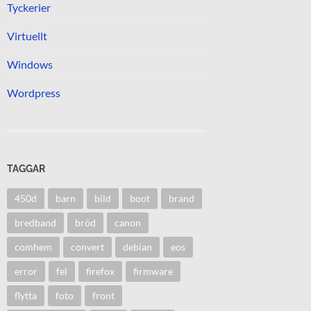
Tyckerier
Virtuellt
Windows
Wordpress
TAGGAR
450d
barn
bild
boot
brand
bredband
bröd
canon
comhem
convert
debian
eos
error
fel
firefox
firmware
flytta
foto
front