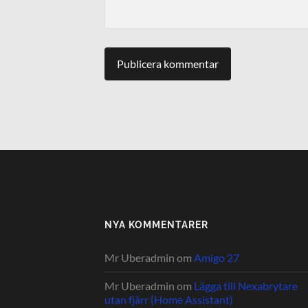
NYA KOMMENTARER
Mr Uberadmin
om
Amigo 27
Mr Uberadmin
om
Lägga till Nexabrytare
utan fjärr (Home Assistant)