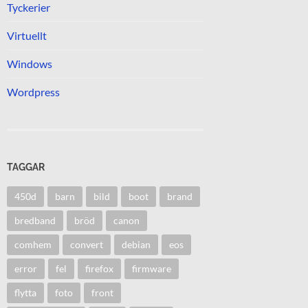
Tyckerier
Virtuellt
Windows
Wordpress
TAGGAR
450d
barn
bild
boot
brand
bredband
bröd
canon
comhem
convert
debian
eos
error
fel
firefox
firmware
flytta
foto
front