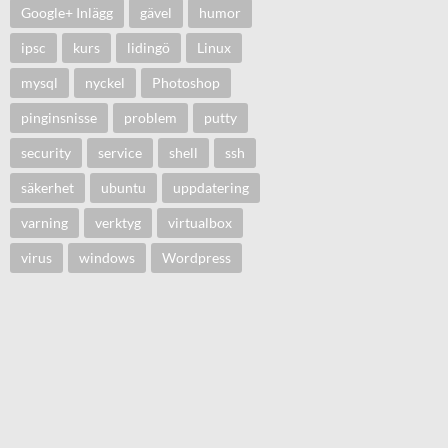
Google+ Inlägg
gävel
humor
ipsc
kurs
lidingö
Linux
mysql
nyckel
Photoshop
pinginsnisse
problem
putty
security
service
shell
ssh
säkerhet
ubuntu
uppdatering
varning
verktyg
virtualbox
virus
windows
Wordpress