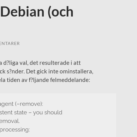
i Debian (och
ENTARER
d?liga val, det resulterade i att
ck s?nder. Det gick inte ominstallera,
ela tiden av f?ljande felmeddelande:
agent (–remove):
stent state – you should
removal.
processing: