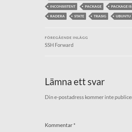
INCONSISTENT
PACKAGE
PACKAGE IS
RADERA
STATE
TRASIG
UBUNTU
FÖREGÅENDE INLÄGG
SSH Forward
Lämna ett svar
Din e-postadress kommer inte publice
Kommentar
*