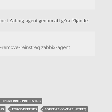
 bort Zabbig-agent genom att g?ra f?ljande:
-remove-reinstreq zabbix-agent
DPKG: ERROR PROCESSING
ING
FORCE-DEPENDS
FORCE-REMOVE-REINSTREQ