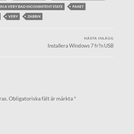
 IN A VERY BAD INCONSISTENT STATE
PAKET
VERY
ZABBIX
NÄSTA INLÄGG
Installera Windows 7 fr?n USB
ras.
Obligatoriska fält är märkta
*