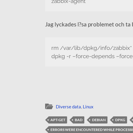
zabbix-agent
Jag lyckades l?sa problemet och ta
rm /var/lib/dpkg/info/zabbix*
dpkg -r –force-depends –force
Diverse data
,
Linux
APT-GET
BAD
DEBIAN
DPKG
ERRORS WERE ENCOUNTERED WHILE PROCESS