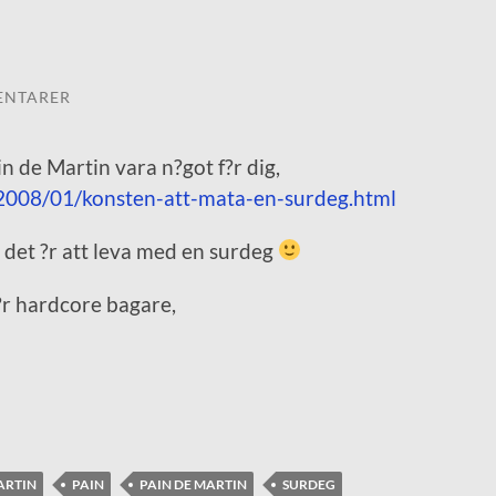
ENTARER
n de Martin vara n?got f?r dig,
/2008/01/konsten-att-mata-en-surdeg.html
det ?r att leva med en surdeg
?r hardcore bagare,
ARTIN
PAIN
PAIN DE MARTIN
SURDEG