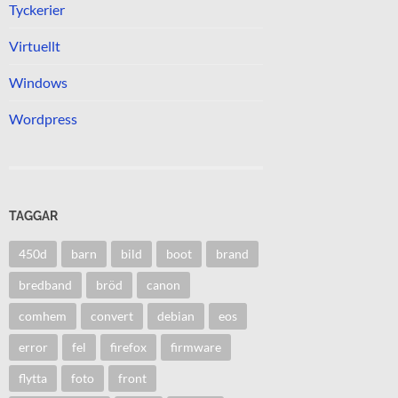
Tyckerier
Virtuellt
Windows
Wordpress
TAGGAR
450d
barn
bild
boot
brand
bredband
bröd
canon
comhem
convert
debian
eos
error
fel
firefox
firmware
flytta
foto
front