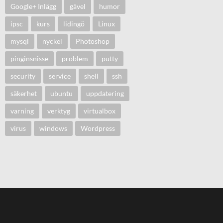
Google+ Inlägg
gävel
humor
ipsc
kurs
lidingö
Linux
mysql
nyckel
Photoshop
pinginsnisse
problem
putty
security
service
shell
ssh
säkerhet
ubuntu
uppdatering
varning
verktyg
virtualbox
virus
windows
Wordpress