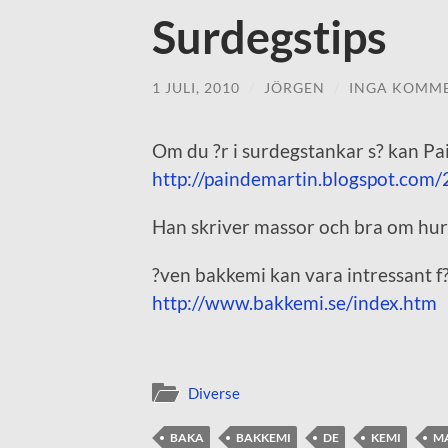
Surdegstips
1 JULI, 2010
/
JÖRGEN
/
INGA KOMM
Om du ?r i surdegstankar s? kan Pai
http://paindemartin.blogspot.com
Han skriver massor och bra om hur 
?ven bakkemi kan vara intressant f
http://www.bakkemi.se/index.htm
Diverse
BAKA
BAKKEMI
DE
KEMI
M