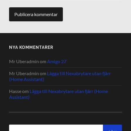
NYA KOMMENTARER
Mr Uberadmin
om
Amigo 27
Mr Uberadmin
om
Lägga till Nexabrytare utan fjärr
(Home Assistant)
Hasse
om
Lägga till Nexabrytare utan fjärr (Home
Assistant)
Sök