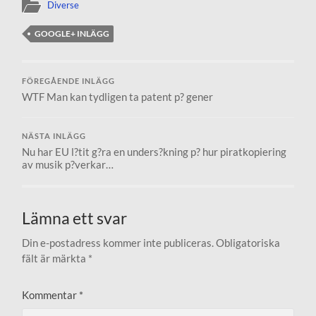
Diverse
GOOGLE+ INLÄGG
FÖREGÅENDE INLÄGG
WTF Man kan tydligen ta patent p? gener
NÄSTA INLÄGG
Nu har EU l?tit g?ra en unders?kning p? hur piratkopiering
av musik p?verkar…
Lämna ett svar
Din e-postadress kommer inte publiceras.
Obligatoriska
fält är märkta
*
Kommentar
*