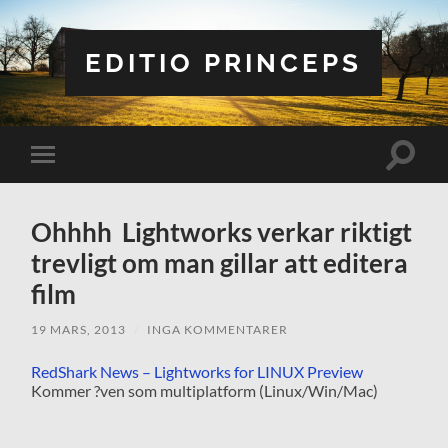
EDITIO PRINCEPS
Slå
Slå
på/av
på/av
sökfält
mobilmeny
Ohhhh Lightworks verkar riktigt
trevligt om man gillar att editera
film
19 MARS, 2013
/
INGA KOMMENTARER
RedShark News – Lightworks for LINUX Preview
Kommer ?ven som multiplatform (Linux/Win/Mac)