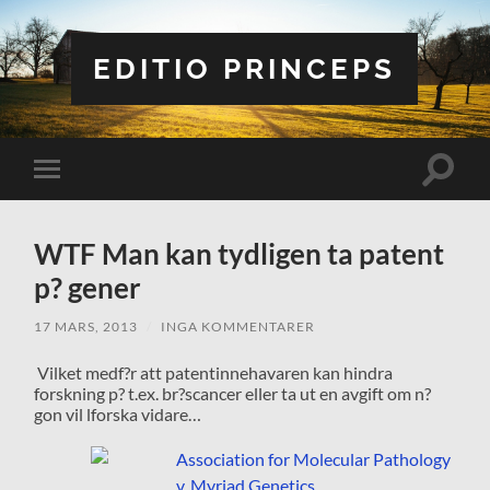
EDITIO PRINCEPS
Slå
Slå
på/av
på/av
sökfält
mobilmeny
WTF Man kan tydligen ta patent
p? gener
17 MARS, 2013
/
INGA KOMMENTARER
Vilket medf?r att patentinnehavaren kan hindra
forskning p? t.ex. br?scancer eller ta ut en avgift om n?
gon vil lforska vidare…
Association for Molecular Pathology
v. Myriad Genetics