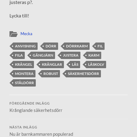
justeras p?.
Lycka till!
Mecka
ANVISNING
DÖRR
DÖRRKARM
FIL
FILA
GÅNGJÄRN
JUSTERA
KARM
KRÅNGEL
KRÅNGLAR
LÅS
LÅSKOLV
MONTERA
ROBUST
SÄKERHETSDÖRR
STÅLDÖRR
FÖREGÅENDE INLÄGG
Krånglande säkerhetsdörr
NÄSTA INLÄGG
Nu är barnkammaren populerad