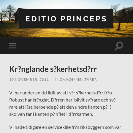
EDITIO PRINCEPS
Slå
Slå
på/av
på/av
sökfält
mobilmeny
Kr?nglande s?kerhetsd?rr
10 NOVEMBER, 2011
/
INGA KOMMENTARER
Vi har under en tid lidit av att v?r s?kerhetsd?rr fr?n
Robust har kr?nglat. D?rren har blivit sv?rare och sv?
rare att l?sa beroende p? att den undre kanten p? l?
skolven tar I kanten p? h?let I d?rrkarmen.
Vi hade tidigare en servicekille fr?n riksbyggern som var