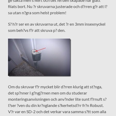
ge sakta men s?kert och det fel den skapade har glatt
filats bort. Nu ?r skruvarna justerade och d?rren g?r att l?
sa utan n?gra som helst problem!
S? h?r ser en av skruvarna ut, det ?r en 3mm insexnyckel
som beh?vs f?r att skruva p? den.
Om du skruvar f?r mycket blir d?rren klurig att st?nga,
det sp?nner I g?ngj?rnen men om du studerar
monteringsanvisningen och anv?nder lite sunt f?rnuft s?
l?ser ?ven du din kr?nglande s?kerhetsd?rr fr?n Robust.
V?r var en SD-2 och det verkar vara samma s?tt som alla