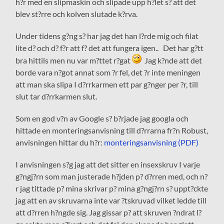
h?r med en slipmaskin och slipade upp h?let s? att det
blev st?rre och kolven slutade k?rva.
Under tidens g?ng s? har jag det han l?rde mig och filat
lite d? och d? f?r att f? det att fungera igen.. Det har g?tt
bra hittils men nu var m?ttet r?gat
Jag k?nde att det
borde vara n?got annat som ?r fel, det ?r inte meningen
att man ska slipa I d?rrkarmen ett par g?nger per ?r, till
slut tar d?rrkarmen slut.
Som en god v?n av Google s? b?rjade jag googla och
hittade en monteringsanvisning till d?rrarna fr?n Robust,
anvisningen hittar du h?r:
monteringsanvisning (PDF)
I anvisningen s?g jag att det sitter en insexskruv I varje
g?ngj?rn som man justerade h?jden p? d?rren med, och n?
r jag tittade p? mina skrivar p? mina g?ngj?rn s? uppt?ckte
jag att en av skruvarna inte var ?tskruvad vilket ledde till
att d?rren h?ngde sig. Jag gissar p? att skruven ?ndrat l?