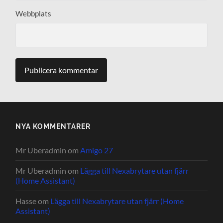
Webbplats
NYA KOMMENTARER
Mr Uberadmin
om
Amigo 27
Mr Uberadmin
om
Lägga till Nexabrytare utan fjärr
(Home Assistant)
Hasse
om
Lägga till Nexabrytare utan fjärr (Home
Assistant)