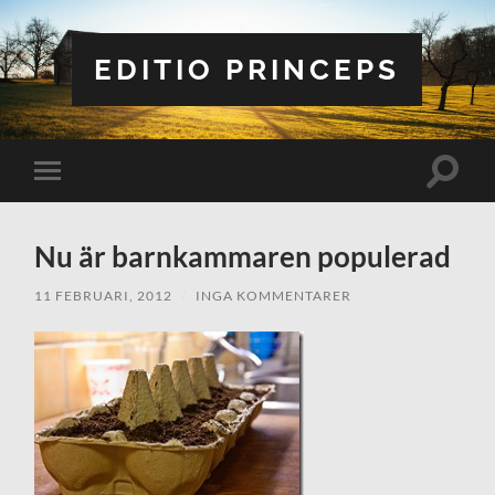
EDITIO PRINCEPS
Slå
Slå
på/av
på/av
sökfält
mobilmeny
Nu är barnkammaren populerad
11 FEBRUARI, 2012
/
INGA KOMMENTARER