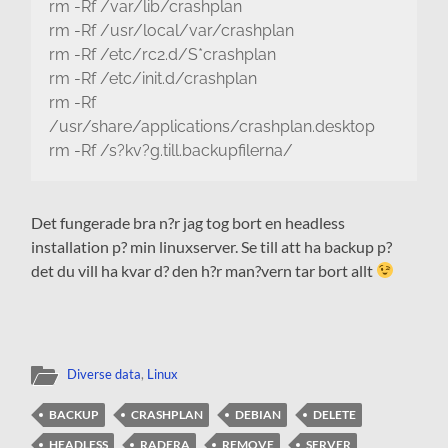
rm -Rf /var/lib/crashplan
rm -Rf /usr/local/var/crashplan
rm -Rf /etc/rc2.d/S*crashplan
rm -Rf /etc/init.d/crashplan
rm -Rf
/usr/share/applications/crashplan.desktop
rm -Rf /s?kv?g.till.backupfilerna/
Det fungerade bra n?r jag tog bort en headless
installation p? min linuxserver. Se till att ha backup p?
det du vill ha kvar d? den h?r man?vern tar bort allt
Diverse data
,
Linux
BACKUP
CRASHPLAN
DEBIAN
DELETE
HEADLESS
RADERA
REMOVE
SERVER