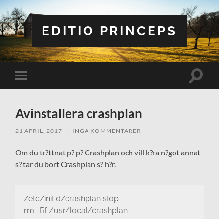
EDITIO PRINCEPS
Slå
Slå
på/av
på/av
sökfält
mobilmeny
Avinstallera crashplan
21 APRIL, 2017
/
INGA KOMMENTARER
Om du tr?ttnat p? p? Crashplan och vill k?ra n?got annat
s? tar du bort Crashplan s? h?r.
/etc/init.d/crashplan stop
rm -Rf /usr/local/crashplan