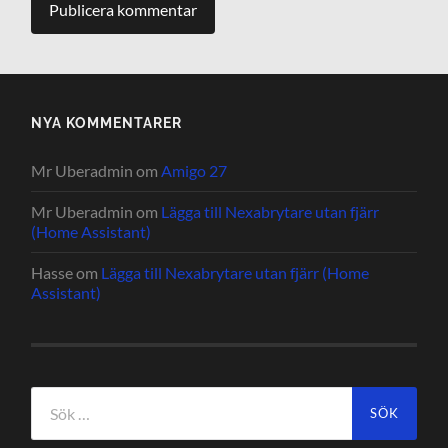
NYA KOMMENTARER
Mr Uberadmin
om
Amigo 27
Mr Uberadmin
om
Lägga till Nexabrytare utan fjärr
(Home Assistant)
Hasse
om
Lägga till Nexabrytare utan fjärr (Home
Assistant)
Sök
efter: