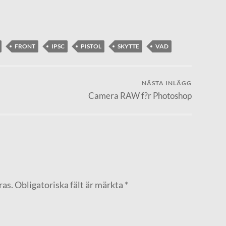
FRONT
IPSC
PISTOL
SKYTTE
VAD
NÄSTA INLÄGG
Camera RAW f?r Photoshop
ras.
Obligatoriska fält är märkta
*