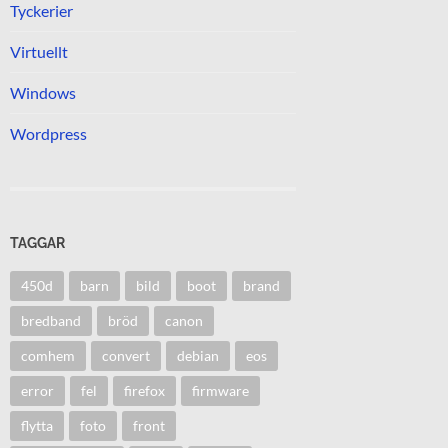
Tyckerier
Virtuellt
Windows
Wordpress
TAGGAR
450d
barn
bild
boot
brand
bredband
bröd
canon
comhem
convert
debian
eos
error
fel
firefox
firmware
flytta
foto
front