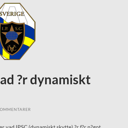
vad ?r dynamiskt
KOMMENTARER
er vad IPSC (dynamiskt skytte) ?r f?r n?got.