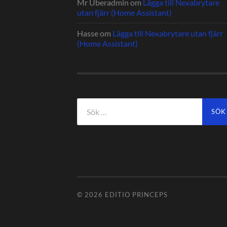
Mr Uberadmin
om
Lägga till Nexabrytare
utan fjärr (Home Assistant)
Hasse
om
Lägga till Nexabrytare utan fjärr
(Home Assistant)
Sök
efter:
© 2026
EDITIO PRINCEPS