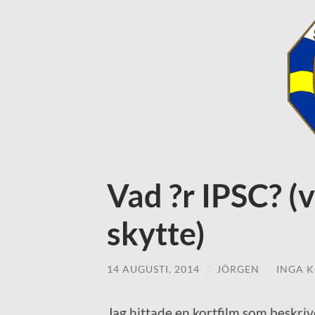
Vad ?r IPSC? (
skytte)
14 AUGUSTI, 2014
/
JÖRGEN
/
INGA 
Jag hittade en kortfilm som beskriv