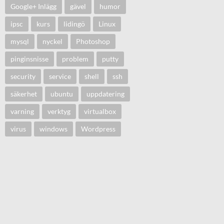
Google+ Inlägg
gävel
humor
ipsc
kurs
lidingö
Linux
mysql
nyckel
Photoshop
pinginsnisse
problem
putty
security
service
shell
ssh
säkerhet
ubuntu
uppdatering
varning
verktyg
virtualbox
virus
windows
Wordpress