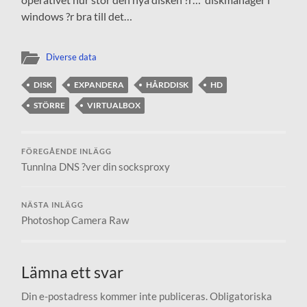
windows ?r bra till det…
Diverse data
DISK
EXPANDERA
HÅRDDISK
HD
STÖRRE
VIRTUALBOX
FÖREGÅENDE INLÄGG
Tunnlna DNS ?ver din socksproxy
NÄSTA INLÄGG
Photoshop Camera Raw
Lämna ett svar
Din e-postadress kommer inte publiceras.
Obligatoriska