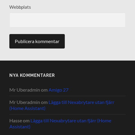
Webbplats
NYA KOMMENTARER
Mr Uberadmin
om
Amigo 27
Mr Uberadmin
om
Lägga till Nexabrytare utan fjärr
(Home Assistant)
Hasse
om
Lägga till Nexabrytare utan fjärr (Home
Assistant)