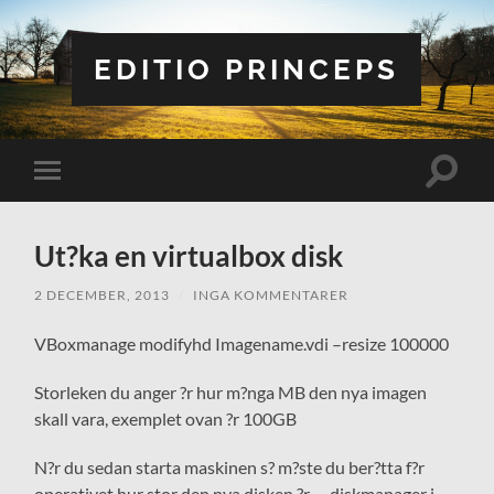
EDITIO PRINCEPS
Slå
Slå
på/av
på/av
sökfält
mobilmeny
Ut?ka en virtualbox disk
2 DECEMBER, 2013
/
INGA KOMMENTARER
VBoxmanage modifyhd Imagename.vdi –resize 100000
Storleken du anger ?r hur m?nga MB den nya imagen
skall vara, exemplet ovan ?r 100GB
N?r du sedan starta maskinen s? m?ste du ber?tta f?r
operativet hur stor den nya disken ?r… diskmanager i