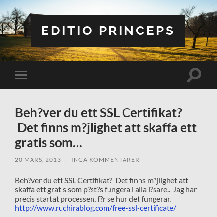
EDITIO PRINCEPS
Slå
Slå
på/av
på/av
sökfält
mobilmeny
Beh?ver du ett SSL Certifikat?
Det finns m?jlighet att skaffa ett
gratis som…
20 MARS, 2013
/
INGA KOMMENTARER
Beh?ver du ett SSL Certifikat? Det finns m?jlighet att
skaffa ett gratis som p?st?s fungera i alla l?sare.. Jag har
precis startat processen, f?r se hur det fungerar.
http://www.ruchirablog.com/free-ssl-certificate/