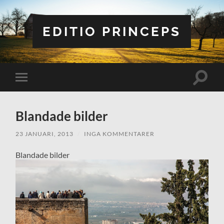
EDITIO PRINCEPS
Slå
Slå
på/av
på/av
sökfält
mobilmeny
Blandade bilder
23 JANUARI, 2013
/
INGA KOMMENTARER
Blandade bilder