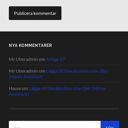
NYA KOMMENTARER
Mr Uberadmin
om
Amigo 27
Mr Uberadmin
om
Lägga till Nexabrytare utan fjärr
(Home Assistant)
Hasse
om
Lägga till Nexabrytare utan fjärr (Home
Assistant)
Sök