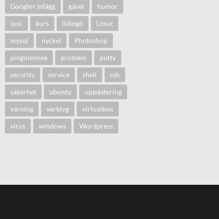
Google+ Inlägg
gävel
humor
ipsc
kurs
lidingö
Linux
mysql
nyckel
Photoshop
pinginsnisse
problem
putty
security
service
shell
ssh
säkerhet
ubuntu
uppdatering
varning
verktyg
virtualbox
virus
windows
Wordpress