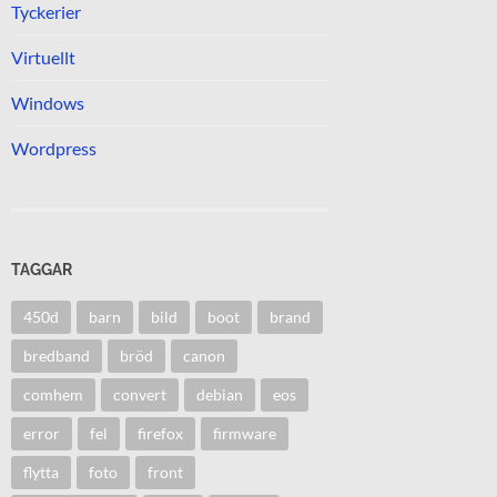
Tyckerier
Virtuellt
Windows
Wordpress
TAGGAR
450d
barn
bild
boot
brand
bredband
bröd
canon
comhem
convert
debian
eos
error
fel
firefox
firmware
flytta
foto
front