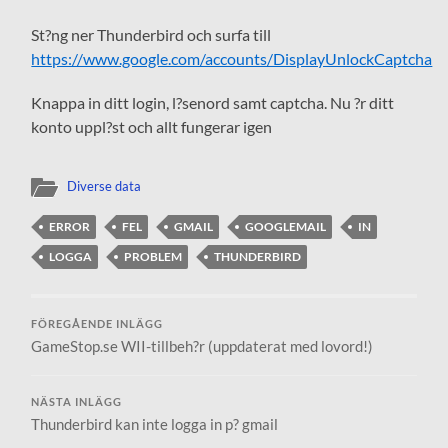
St?ng ner Thunderbird och surfa till
https://www.google.com/accounts/DisplayUnlockCaptcha
Knappa in ditt login, l?senord samt captcha. Nu ?r ditt
konto uppl?st och allt fungerar igen
Diverse data
ERROR
FEL
GMAIL
GOOGLEMAIL
IN
LOGGA
PROBLEM
THUNDERBIRD
FÖREGÅENDE INLÄGG
GameStop.se WII-tillbeh?r (uppdaterat med lovord!)
NÄSTA INLÄGG
Thunderbird kan inte logga in p? gmail