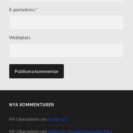
E-postadress
*
Webbplats
NYA KOMMENTARER
Mr Uberadmin
om
Amigo 27
Mr Uberadmin
om
Lägga till Nexabrytare utan fjärr