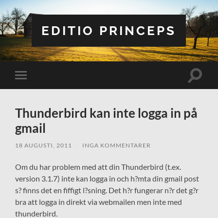
EDITIO PRINCEPS
Slå
Slå
på/av
på/av
sökfält
mobilmeny
Thunderbird kan inte logga in på
gmail
18 AUGUSTI, 2011
/
INGA KOMMENTARER
Om du har problem med att din Thunderbird (t.ex.
version 3.1.7) inte kan logga in och h?mta din gmail post
s? finns det en fiffigt l?sning. Det h?r fungerar n?r det g?r
bra att logga in direkt via webmailen men inte med
thunderbird.