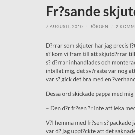
Fr?sande skjut
7 AUGUSTI, 2010
/
JÖRGEN
/
2 KOMM
D?rrar som skjuter har jag precis f?
s? kom vi fram till att skjutd?rrar ti
s? d?rrar inhandlades och monterade
inbillat mig, det sv?raste var nog a
var s? gick det bra med en ?verhan
Dessa ord skickade pappa med mig n
– Den d?r fr?sen ?r inte att leka me
V?l hemma med fr?sen s? packade j
var d? jag uppt?ckte att det saknad