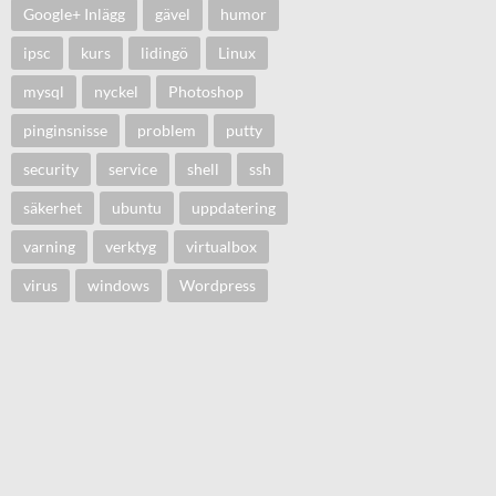
Google+ Inlägg
gävel
humor
ipsc
kurs
lidingö
Linux
mysql
nyckel
Photoshop
pinginsnisse
problem
putty
security
service
shell
ssh
säkerhet
ubuntu
uppdatering
varning
verktyg
virtualbox
virus
windows
Wordpress