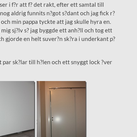
 i f?r att f? det rakt, efter ett samtal till
 nog aldrig funnits n?got s?dant och jag fick r?
s och min pappa tyckte att jag skulle hyra en.
mig sj?lv s? jag byggde ett anh?ll och tog ett
och gjorde en helt suver?n sk?ra i underkant p?
 par sk?lar till h?len och ett snyggt lock ?ver