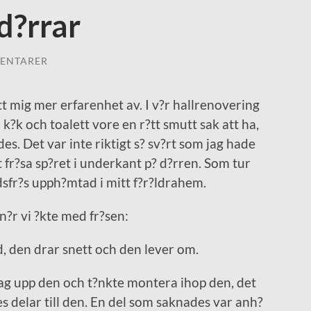
d?rrar
ENTARER
tt mig mer erfarenhet av. I v?r hallrenovering
ll k?k och toalett vore en r?tt smutt sak att ha,
s. Det var inte riktigt s? sv?rt som jag hade
tt fr?sa sp?ret i underkant p? d?rren. Som tur
dsfr?s upph?mtad i mitt f?r?ldrahem.
?r vi ?kte med fr?sen:
d, den drar snett och den lever om.
ag upp den och t?nkte montera ihop den, det
es delar till den. En del som saknades var anh?