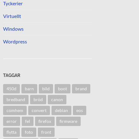
Tyckerier
Virtuellt
Windows
Wordpress
TAGGAR
450d
barn
bild
boot
brand
bredband
bröd
canon
comhem
convert
debian
eos
error
fel
firefox
firmware
flytta
foto
front