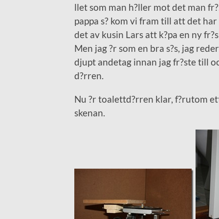
llet som man h?ller mot det man fr?ser
pappa s? kom vi fram till att det har
det av kusin Lars att k?pa en ny fr?
Men jag ?r som en bra s?s, jag reder 
djupt andetag innan jag fr?ste till 
d?rren.
Nu ?r toalettd?rren klar, f?rutom ett
skenan.