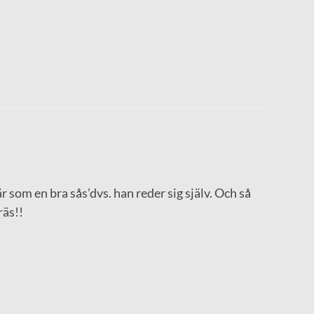
är som en bra sås’dvs. han reder sig själv. Och så
räs!!