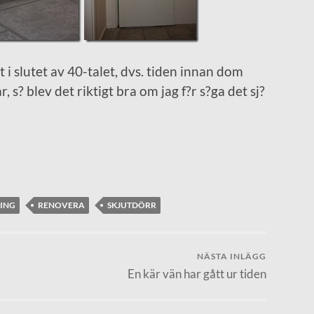
t i slutet av 40-talet, dvs. tiden innan dom
 s? blev det riktigt bra om jag f?r s?ga det sj?
ING
RENOVERA
SKJUTDÖRR
NÄSTA INLÄGG
En kär vän har gått ur tiden