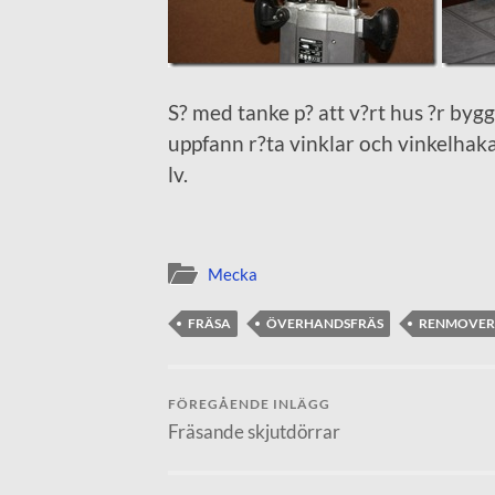
S? med tanke p? att v?rt hus ?r bygg
uppfann r?ta vinklar och vinkelhakar,
lv.
Mecka
FRÄSA
ÖVERHANDSFRÄS
RENMOVER
FÖREGÅENDE INLÄGG
Fräsande skjutdörrar