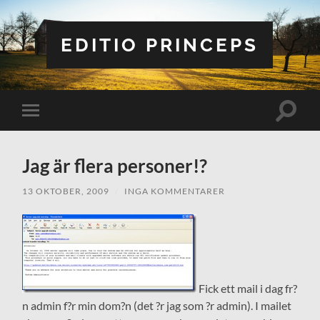
EDITIO PRINCEPS
Slå
Slå
på/av
på/av
sökfält
mobilmeny
Jag är flera personer!?
13 OKTOBER, 2009
/
INGA KOMMENTARER
Fick ett mail i dag fr?
n admin f?r min dom?n (det ?r jag som ?r admin). I mailet