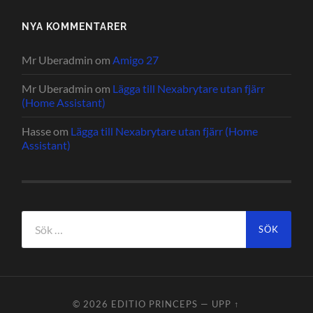
NYA KOMMENTARER
Mr Uberadmin
om
Amigo 27
Mr Uberadmin
om
Lägga till Nexabrytare utan fjärr
(Home Assistant)
Hasse
om
Lägga till Nexabrytare utan fjärr (Home
Assistant)
Sök
efter:
© 2026
EDITIO PRINCEPS
—
UPP ↑