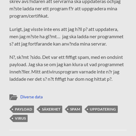
skrev avs?ndaren att servrarna ska uppdateras ochjag
m?ste ladda ner ett program f?r att uppgradera mina
program/certifikat.
Lurigt, jag visste inte ens att jag h?ll p? att uppdatera,
men jag m?ste ha gl?mt… jag ska ladda ner programmet
s? att jag fortfarande kan anv?nda mina servrar.
N?, sk?mt ?sido. Det var ett fiffigt spam, med en ondsint
payload. Jag ska se om jag kan klura ut vad programmet
inneh?ller. Mitt antivirusprogram varnade inte n?r jag
laddade ner det s? n?t fiffigt har dom nog hittat p?.
Diverse data
PAYLOAD
SÄKERHET
SPAM
UPPDATERING
VIRUS