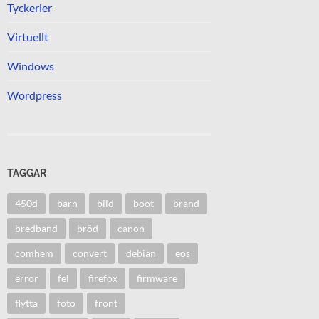
Tyckerier
Virtuellt
Windows
Wordpress
TAGGAR
450d
barn
bild
boot
brand
bredband
bröd
canon
comhem
convert
debian
eos
error
fel
firefox
firmware
flytta
foto
front