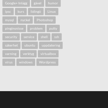
Google+ Inlägg
gävel
humor
ipsc
kurs
lidingö
Linux
mysql
nyckel
Photoshop
pinginsnisse
problem
putty
security
service
shell
ssh
säkerhet
ubuntu
uppdatering
varning
verktyg
virtualbox
virus
windows
Wordpress