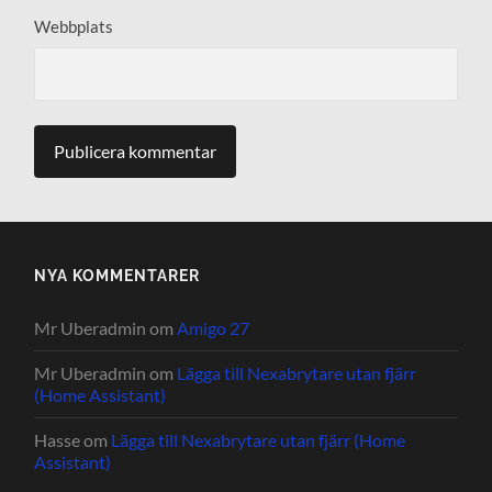
Webbplats
NYA KOMMENTARER
Mr Uberadmin
om
Amigo 27
Mr Uberadmin
om
Lägga till Nexabrytare utan fjärr
(Home Assistant)
Hasse
om
Lägga till Nexabrytare utan fjärr (Home
Assistant)