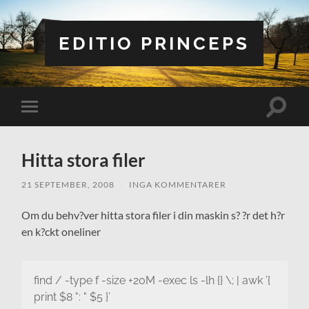
EDITIO PRINCEPS
Slå
Slå
på/av
på/av
sökfält
mobilmeny
Hitta stora filer
21 SEPTEMBER, 2008
/
INGA KOMMENTARER
Om du behv?ver hitta stora filer i din maskin s? ?r det h?r
en k?ckt oneliner
find / -type f -size +20M -exec ls -lh {} \; | awk ’{
print $8 ": " $5 }’