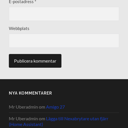
E-postadress
*
Webbplats
NYA KOMMENTARER
Mr Uberadmin
om
Amigo 27
Mr Uberadmin
om
Lägga till Nexabrytare utan fjärr
(Home Assistant)