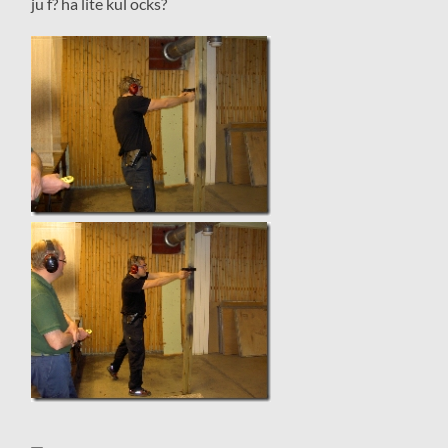
ju f? ha lite kul ocks?