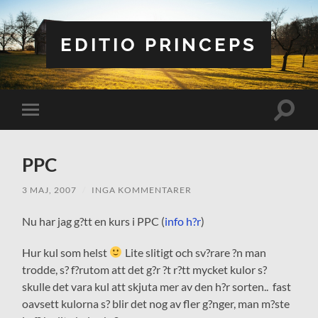
EDITIO PRINCEPS
Slå
Slå
på/av
på/av
sökfält
mobilmeny
PPC
3 MAJ, 2007
/
INGA KOMMENTARER
Nu har jag g?tt en kurs i PPC (
info h?r
)
Hur kul som helst
Lite slitigt och sv?rare ?n man
trodde, s? f?rutom att det g?r ?t r?tt mycket kulor s?
skulle det vara kul att skjuta mer av den h?r sorten.. fast
oavsett kulorna s? blir det nog av fler g?nger, man m?ste