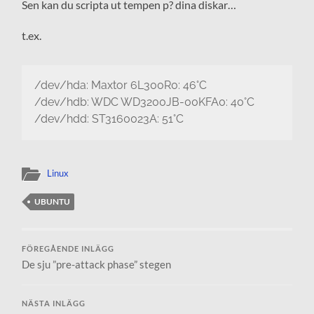
Sen kan du scripta ut tempen p? dina diskar…
t.ex.
/dev/hda: Maxtor 6L300R0: 46°C
/dev/hdb: WDC WD3200JB-00KFA0: 40°C
/dev/hdd: ST3160023A: 51°C
Linux
UBUNTU
FÖREGÅENDE INLÄGG
De sju ”pre-attack phase” stegen
NÄSTA INLÄGG