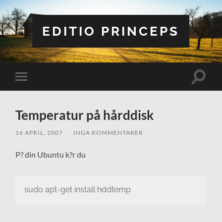
EDITIO PRINCEPS
Slå
Slå
på/av
på/av
sökfält
mobilmeny
Temperatur på hårddisk
16 APRIL, 2007
/
INGA KOMMENTARER
P? din Ubuntu k?r du
sudo apt-get install hddtemp