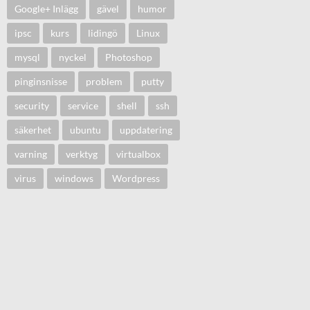
Google+ Inlägg
gävel
humor
ipsc
kurs
lidingö
Linux
mysql
nyckel
Photoshop
pinginsnisse
problem
putty
security
service
shell
ssh
säkerhet
ubuntu
uppdatering
varning
verktyg
virtualbox
virus
windows
Wordpress