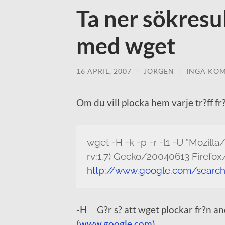
Ta ner sökresu
med wget
16 APRIL, 2007
/
JÖRGEN
/
INGA KO
Om du vill plocka hem varje tr?ff fr
wget -H -k -p -r -l1 -U ”Mozill
rv:1.7) Gecko/20040613 Firefox/
http://www.google.com/searc
-H G?r s? att wget plockar fr?n an
(
www.google.com
)