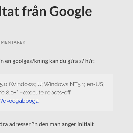
ltat från Google
MMENTARER
?n en goolges?kning kan du g?ra s? h?r:
a/5.0 (Windows; U; Windows NT5.1; en-US;
0.8.0+” –execute robots=off
h?q=oogabooga
dra adresser ?n den man anger initialt