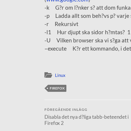
-k G?r om l?nker s? att dom funkar
-p Ladda allt som beh?vs p? varje s
-r Rekursivt
-l1 Hur djupt ska sidor h?mtas? 1 
-U Vilken browser ska vi s?ga att v
–execute K?r ett kommando, i det h?
Linux
FIREFOX
FÖREGÅENDE INLÄGG
Disabla det nya d?liga tabb-beteendet i
Firefox 2