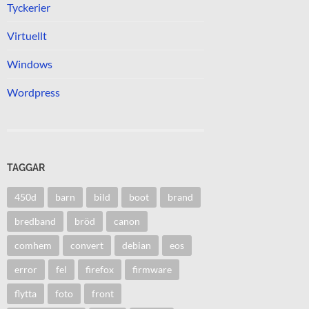
Tyckerier
Virtuellt
Windows
Wordpress
TAGGAR
450d
barn
bild
boot
brand
bredband
bröd
canon
comhem
convert
debian
eos
error
fel
firefox
firmware
flytta
foto
front