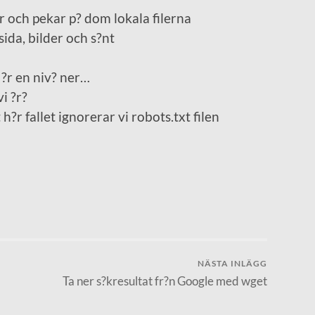
 och pekar p? dom lokala filerna
ida, bilder och s?nt
?r en niv? ner…
i ?r?
r fallet ignorerar vi robots.txt filen
NÄSTA INLÄGG
Ta ner s?kresultat fr?n Google med wget