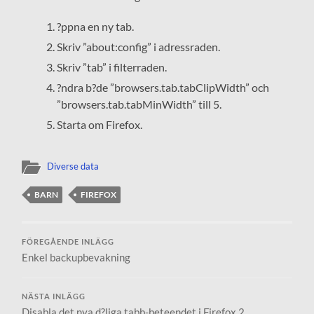
?ppna en ny tab.
Skriv ”about:config” i adressraden.
Skriv ”tab” i filterraden.
?ndra b?de ”browsers.tab.tabClipWidth” och
”browsers.tab.tabMinWidth” till 5.
Starta om Firefox.
Diverse data
BARN
FIREFOX
FÖREGÅENDE INLÄGG
Enkel backupbevakning
NÄSTA INLÄGG
Disabla det nya d?liga tabb-beteendet i Firefox 2