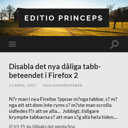
EDITIO PRINCEPS
Slå
Slå
på/av
på/av
sökfält
mobilmeny
Disabla det nya dåliga tabb-
beteendet i Firefox 2
13 APRIL, 2007
/
INGA KOMMENTARER
N?r man i nya Firefox ?ppnar m?nga tabbar, s? m?
nga att att dom inte ryms s? m?ste man scrolla
sidledes f?r att se alla… Jobbigt, tidigare
krympte tabbarna s? att man s?g alla hela tiden…
S? h?r f?r du tillbaks det gamla fina