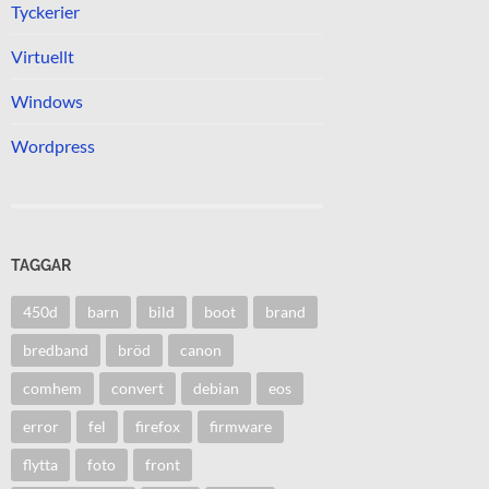
Tyckerier
Virtuellt
Windows
Wordpress
TAGGAR
450d
barn
bild
boot
brand
bredband
bröd
canon
comhem
convert
debian
eos
error
fel
firefox
firmware
flytta
foto
front