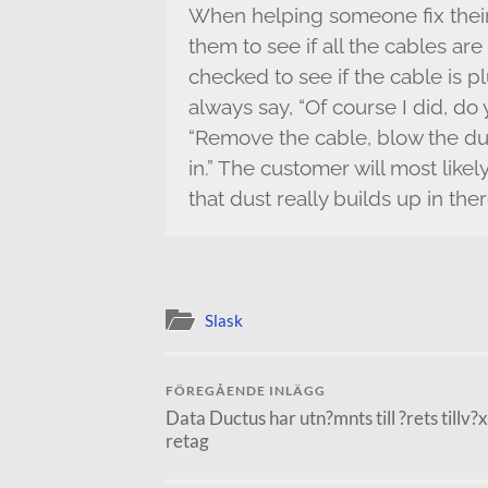
When helping someone fix thei
them to see if all the cables are
checked to see if the cable is 
always say, “Of course I did, do
“Remove the cable, blow the dus
in.” The customer will most likel
that dust really builds up in ther
Slask
FÖREGÅENDE INLÄGG
Data Ductus har utn?mnts till ?rets tillv?x
retag