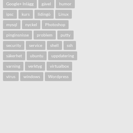
Google+ Inlägg
gävel
humor
ipsc
kurs
lidingö
Linux
mysql
nyckel
Photoshop
pinginsnisse
problem
putty
security
service
shell
ssh
säkerhet
ubuntu
uppdatering
varning
verktyg
virtualbox
virus
windows
Wordpress