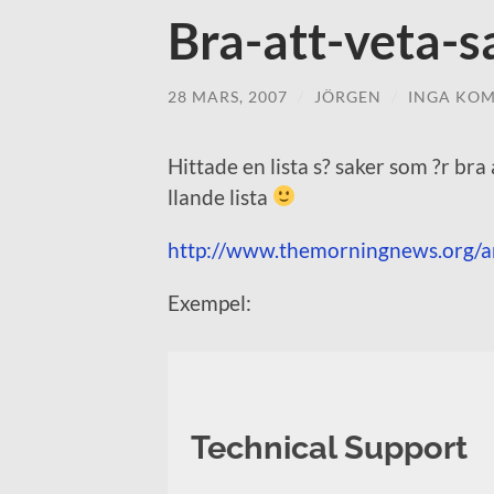
Bra-att-veta-s
28 MARS, 2007
/
JÖRGEN
/
INGA KO
Hittade en lista s? saker som ?r bra
llande lista
http://www.themorningnews.org/ar
Exempel:
Technical Support