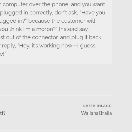
r computer over the phone, and you want
 plugged in correctly, don’t ask, “Have you
plugged in?” because the customer will
 you think I’m a moron?” Instead say,
t out of the connector, and plug it back
y reply, “Hey, it’s working now—I guess
e!”
NÄSTA INLÄGG
tf?
Wallans Bralla