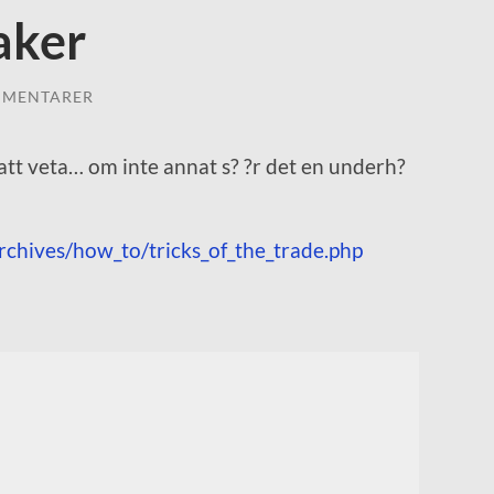
aker
MMENTARER
 att veta… om inte annat s? ?r det en underh?
chives/how_to/tricks_of_the_trade.php