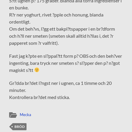
S?tt ugnen p? 175 grader. Blanda alla torra ingredienser i
en bunke.
R?r ner yoghurt, rivet ?pple och honung, blanda
ordentligt.
Om det beh?vs, l?gg ett bakpl?tspapper i en br?dform
och h?ll ner smeten (smeten skall alltid h?llas i, det ?r
papperet som ?r valfritt).
Fast jag k?pte en sl?ppal?tt form p? OBS och den beh?ver
ingenting, bara tryck ner smeten s? sl?pper den p? n?got
magiskt s?tt
Gr?dda br?det l?ngst ner i ugnen, ca 1 timme och 20
minuter.
Kontrollera br?det med sticka.
Mecka
BRÖD