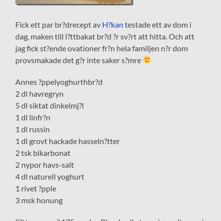
Fick ett par br?drecept av
H?kan
testade ett av dom i
dag, maken till l?ttbakat br?d ?r sv?rt att hitta. Och att
jag fick st?ende ovationer fr?n hela familjen n?r dom
provsmakade det g?r inte saker s?mre
Annes ?ppelyoghurthbr?d
2 dl havregryn
5 dl siktat dinkelmj?l
1 dl linfr?n
1 dl russin
1 dl grovt hackade hasseln?tter
2 tsk bikarbonat
2 nypor havs-salt
4 dl naturell yoghurt
1 rivet ?pple
3 msk honung