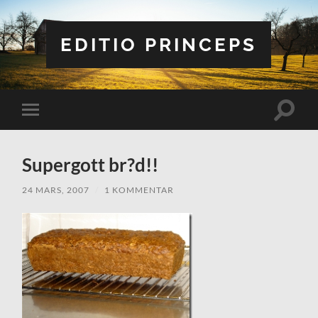
EDITIO PRINCEPS
Slå
Slå
på/av
på/av
sökfält
mobilmeny
Supergott br?d!!
24 MARS, 2007
/
1 KOMMENTAR