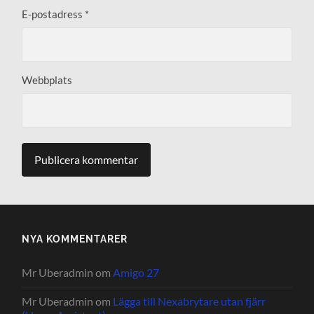
E-postadress
*
Webbplats
NYA KOMMENTARER
Mr Uberadmin
om
Amigo 27
Mr Uberadmin
om
Lägga till Nexabrytare utan fjärr