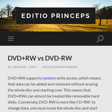
EDITIO PRINCEPS
Slå
Slå
på/av
på/av
sökfält
mobilmeny
DVD+RW vs DVD-RW
26 JANUARI, 2007
/
INGA KOMMENTARER
DVD+RW supports
random
write access, which means
that data can be added and removed without erasing
the whole disc and starting over. This means that
DVD+RWs can almost be treated like removable hard
disks. Conversely, DVD-RW is more like CD-RW: to
change data, one must erase the whole disc and start