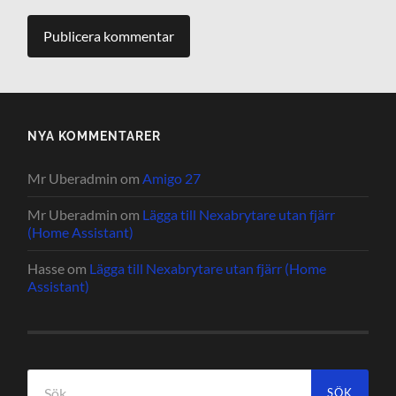
NYA KOMMENTARER
Mr Uberadmin
om
Amigo 27
Mr Uberadmin
om
Lägga till Nexabrytare utan fjärr
(Home Assistant)
Hasse
om
Lägga till Nexabrytare utan fjärr (Home
Assistant)
Sök