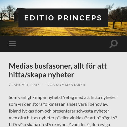
EDITIO PRINCEPS
Slå
Slå
på/av
på/av
sökfält
mobilmeny
Medias busfasoner, allt för att
hitta/skapa nyheter
7 JANUARI, 2007
/
INGA KOMMENTARER
Som vanligt k?mpar nyhetsf?retag med att hitta nyheter
som vi i den stora folkmassan anses vara i behov av.
Ibland lyckas dom och presenterar schyssta nyheter
men ofta hittas nyheter p? eller vinklas f?r att p? n?got s?
tt f?rs?ka skapa en st?rre nyhet ? vad det ?r, den eviga