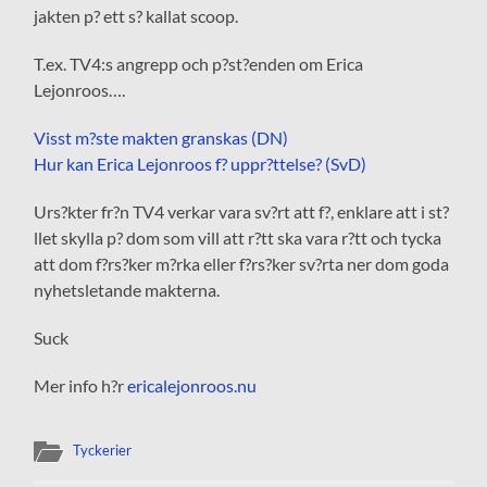
jakten p? ett s? kallat scoop.
T.ex. TV4:s angrepp och p?st?enden om Erica
Lejonroos….
Visst m?ste makten granskas (DN)
Hur kan Erica Lejonroos f? uppr?ttelse? (SvD)
Urs?kter fr?n TV4 verkar vara sv?rt att f?, enklare att i st?
llet skylla p? dom som vill att r?tt ska vara r?tt och tycka
att dom f?rs?ker m?rka eller f?rs?ker sv?rta ner dom goda
nyhetsletande makterna.
Suck
Mer info h?r
ericalejonroos.nu
Tyckerier