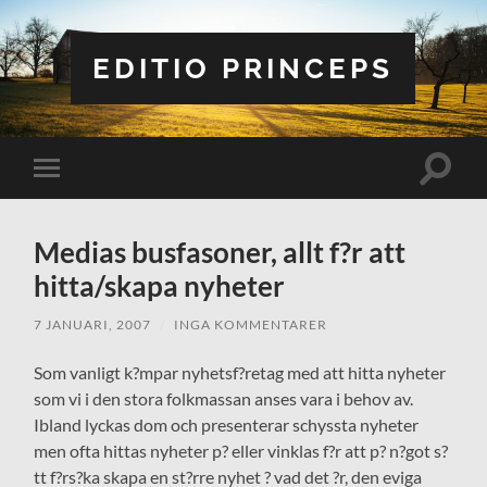
EDITIO PRINCEPS
Slå
Slå
på/av
på/av
sökfält
mobilmeny
Medias busfasoner, allt f?r att
hitta/skapa nyheter
7 JANUARI, 2007
/
INGA KOMMENTARER
Som vanligt k?mpar nyhetsf?retag med att hitta nyheter
som vi i den stora folkmassan anses vara i behov av.
Ibland lyckas dom och presenterar schyssta nyheter
men ofta hittas nyheter p? eller vinklas f?r att p? n?got s?
tt f?rs?ka skapa en st?rre nyhet ? vad det ?r, den eviga