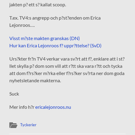
jakten p? ett s? kallat scoop.
T.ex. TV4:s angrepp och p?st?enden om Erica
Lejonroos….
Visst m?ste makten granskas (DN)
Hur kan Erica Lejonroos f? uppr?ttelse? (SvD)
Urs?kter fr?n TV4 verkar vara sv?rt att f?, enklare att i st?
llet skylla p? dom som vill att r?tt ska vara r?tt och tycka
att dom f?rs?ker m?rka eller f?rs?ker sv?rta ner dom goda
nyhetsletande makterna.
Suck
Mer info h?r
ericalejonroos.nu
Tyckerier