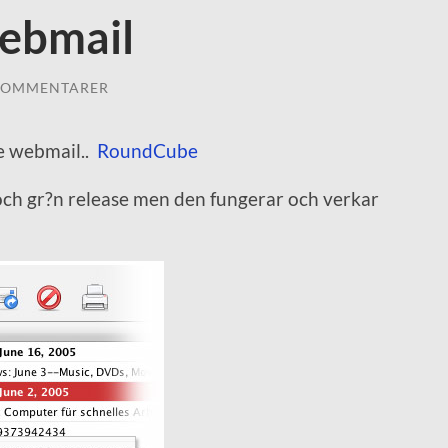
ebmail
KOMMENTARER
ce webmail..
RoundCube
g och gr?n release men den fungerar och verkar