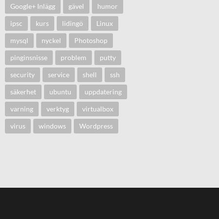
Google+ Inlägg
gävel
humor
ipsc
kurs
lidingö
Linux
mysql
nyckel
Photoshop
pinginsnisse
problem
putty
security
service
shell
ssh
säkerhet
ubuntu
uppdatering
varning
verktyg
virtualbox
virus
windows
Wordpress