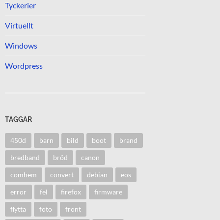
Tyckerier
Virtuellt
Windows
Wordpress
TAGGAR
450d
barn
bild
boot
brand
bredband
bröd
canon
comhem
convert
debian
eos
error
fel
firefox
firmware
flytta
foto
front