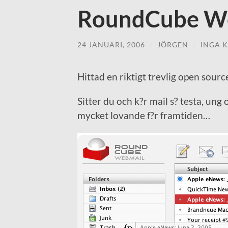
RoundCube W
24 JANUARI, 2006
/
JÖRGEN
/
INGA 
Hittad en riktigt trevlig open sour
Sitter du och k?r mail s? testa, un
mycket lovande f?r framtiden…