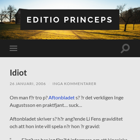
EDITIO PRINCEPS
Slå
Slå
på/av
på/av
sökfält
mobilmeny
Idiot
26 JANUARI, 2006
/
INGA KOMMENTARER
Om man f?r tro p?
Aftonbladet
s? ?r det verkligen Inge
Augustsson en praktfjant… suck…
Aftonbladet skriver s? h?r ang?ende Li Fens graviditet
och att hon inte vill spela n?r hon ?r gravid:
“
– F?rg?ves har jag f?rs?kt informera om att kinesiska