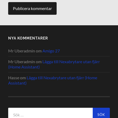
NYA KOMMENTARER
Mr Uberadmin
om
Amigo 27
Mr Uberadmin
om
Lägga till Nexabrytare utan fjärr
(Home Assistant)
Hasse
om
Lägga till Nexabrytare utan fjärr (Home
Assistant)
Sök
efter: