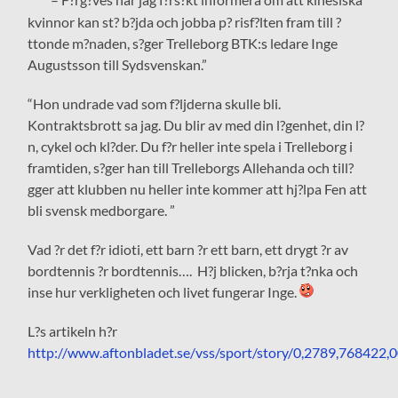
kvinnor kan st? b?jda och jobba p? risf?lten fram till ?
ttonde m?naden, s?ger Trelleborg BTK:s ledare Inge
Augustsson till Sydsvenskan.”
“Hon undrade vad som f?ljderna skulle bli.
Kontraktsbrott sa jag. Du blir av med din l?genhet, din l?
n, cykel och kl?der. Du f?r heller inte spela i Trelleborg i
framtiden, s?ger han till Trelleborgs Allehanda och till?
gger att klubben nu heller inte kommer att hj?lpa Fen att
bli svensk medborgare. ”
Vad ?r det f?r idioti, ett barn ?r ett barn, ett drygt ?r av
bordtennis ?r bordtennis…. H?j blicken, b?rja t?nka och
inse hur verkligheten och livet fungerar Inge.
L?s artikeln h?r
http://www.aftonbladet.se/vss/sport/story/0,2789,768422,0