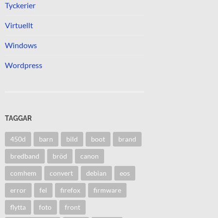
Tyckerier
Virtuellt
Windows
Wordpress
TAGGAR
450d
barn
bild
boot
brand
bredband
bröd
canon
comhem
convert
debian
eos
error
fel
firefox
firmware
flytta
foto
front