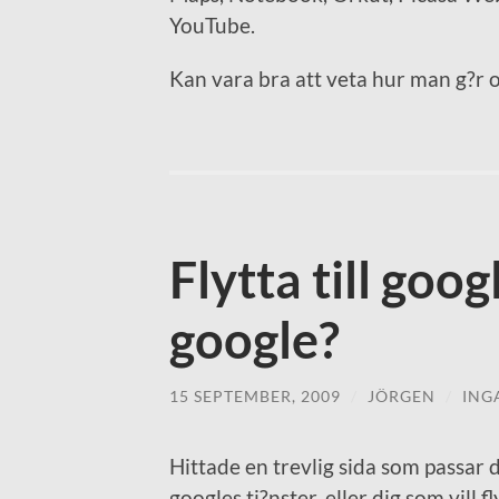
YouTube.
Kan vara bra att veta hur man g?r om 
Flytta till goog
google?
15 SEPTEMBER, 2009
/
JÖRGEN
/
ING
Hittade en trevlig sida som passar di
googles tj?nster, eller dig som vill f