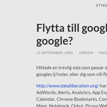
ETIK
Flytta till goog
google?
15 SEPTEMBER, 2009
/
JÖRGEN
/
ING
Hittade en trevlig sida som passar di
googles tj?nster, eller dig som vill f
http://www.dataliberation.org/
har 
AdWords, Alerts, Analytics, App En
Calendar, Chrome Bookmarks, Conta
Maps, Notebook, Orkut, Picasa Web