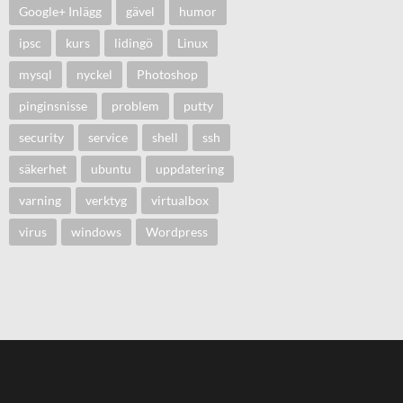
Google+ Inlägg
gävel
humor
ipsc
kurs
lidingö
Linux
mysql
nyckel
Photoshop
pinginsnisse
problem
putty
security
service
shell
ssh
säkerhet
ubuntu
uppdatering
varning
verktyg
virtualbox
virus
windows
Wordpress