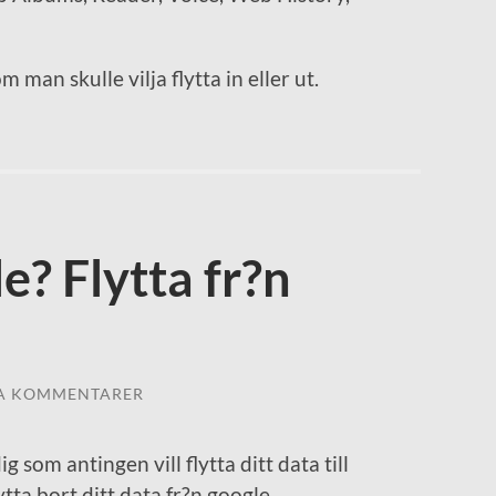
man skulle vilja flytta in eller ut.
le? Flytta fr?n
A KOMMENTARER
g som antingen vill flytta ditt data till
lytta bort ditt data fr?n google.