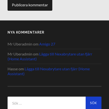
NYA KOMMENTARER
Mr Uberadmin
om
Amigo 27
Mr Uberadmin
om
Lägga till Nexabrytare utan fjärr
(Home Assistant)
Hasse
om
Lägga till Nexabrytare utan fjärr (Home
Assistant)
Sök
efter: