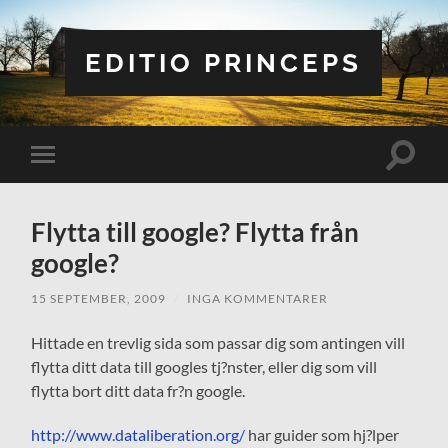
EDITIO PRINCEPS
Slå
Slå
på/av
på/av
sökfält
mobilmeny
Flytta till google? Flytta från
google?
15 SEPTEMBER, 2009
/
INGA KOMMENTARER
Hittade en trevlig sida som passar dig som antingen vill
flytta ditt data till googles tj?nster, eller dig som vill
flytta bort ditt data fr?n google.
http://www.dataliberation.org/
har guider som hj?lper