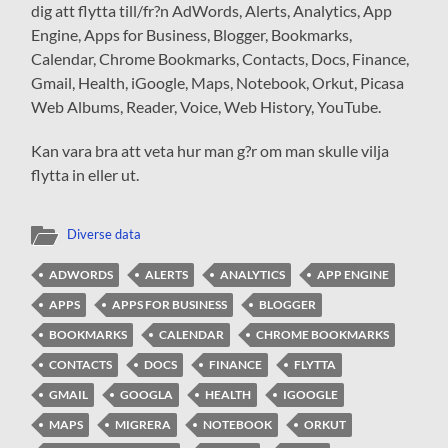
dig att flytta till/fr?n AdWords, Alerts, Analytics, App
Engine, Apps for Business, Blogger, Bookmarks,
Calendar, Chrome Bookmarks, Contacts, Docs, Finance,
Gmail, Health, iGoogle, Maps, Notebook, Orkut, Picasa
Web Albums, Reader, Voice, Web History, YouTube.
Kan vara bra att veta hur man g?r om man skulle vilja
flytta in eller ut.
Diverse data
ADWORDS
ALERTS
ANALYTICS
APP ENGINE
APPS
APPS FOR BUSINESS
BLOGGER
BOOKMARKS
CALENDAR
CHROME BOOKMARKS
CONTACTS
DOCS
FINANCE
FLYTTA
GMAIL
GOOGLA
HEALTH
IGOOGLE
MAPS
MIGRERA
NOTEBOOK
ORKUT