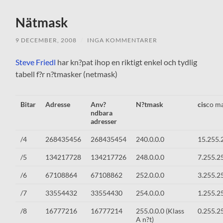
Nätmask
9 DECEMBER, 2008
/
INGA KOMMENTARER
Steve Friedl
har kn?pat ihop en riktigt enkel och tydlig
tabell f?r n?tmasker (netmask)
Bitar
Adresse
Anv?
N?tmask
cis
co m
ndbara
adresser
/4
268435456
268435454
240.0.0.0
15.255.
/5
134217728
134217726
248.0.0.0
7.255.2
/6
67108864
67108862
252.0.0.0
3.255.2
/7
33554432
33554430
254.0.0.0
1.255.2
/8
16777216
16777214
255.0.0.0 (Klass
0.255.2
A n?t)