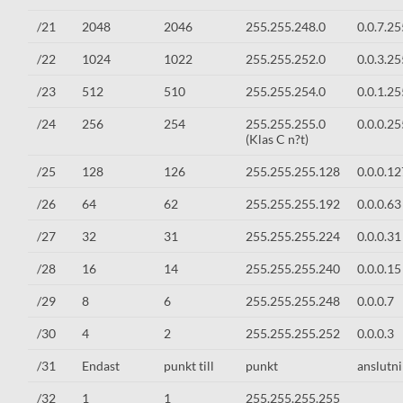
/21
2048
2046
255.255.248.0
0.0.7.25
/22
1024
1022
255.255.252.0
0.0.3.25
/23
512
510
255.255.254.0
0.0.1.25
/24
256
254
255.255.255.0
0.0.0.25
(Klas C n?t)
/25
128
126
255.255.255.128
0.0.0.12
/26
64
62
255.255.255.192
0.0.0.63
/27
32
31
255.255.255.224
0.0.0.31
/28
16
14
255.255.255.240
0.0.0.15
/29
8
6
255.255.255.248
0.0.0.7
/30
4
2
255.255.255.252
0.0.0.3
/31
Endast
punkt till
punkt
anslutn
/32
1
1
255.255.255.255