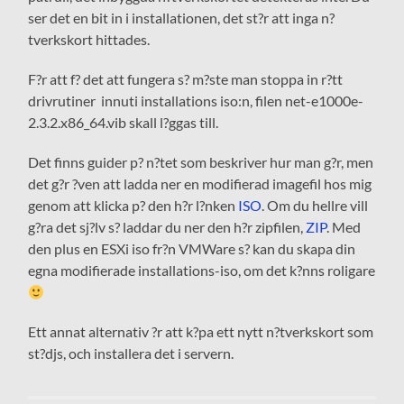
ser det en bit in i installationen, det st?r att inga n?
tverkskort hittades.
F?r att f? det att fungera s? m?ste man stoppa in r?tt
drivrutiner innuti installations iso:n, filen net-e1000e-
2.3.2.x86_64.vib skall l?ggas till.
Det finns guider p? n?tet som beskriver hur man g?r, men
det g?r ?ven att ladda ner en modifierad imagefil hos mig
genom att klicka p? den h?r l?nken
ISO
. Om du hellre vill
g?ra det sj?lv s? laddar du ner den h?r zipfilen,
ZIP
. Med
den plus en ESXi iso fr?n VMWare s? kan du skapa din
egna modifierade installations-iso, om det k?nns roligare
Ett annat alternativ ?r att k?pa ett nytt n?tverkskort som
st?djs, och installera det i servern.