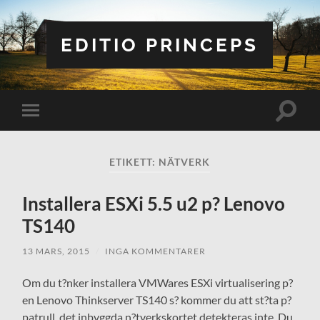
EDITIO PRINCEPS
Slå
Slå
på/av
på/av
sökfält
mobilmeny
ETIKETT:
NÄTVERK
Installera ESXi 5.5 u2 p? Lenovo
TS140
13 MARS, 2015
/
INGA KOMMENTARER
Om du t?nker installera VMWares ESXi virtualisering p?
en Lenovo Thinkserver TS140 s? kommer du att st?ta p?
patrull, det inbyggda n?tverkskortet detekteras inte. Du