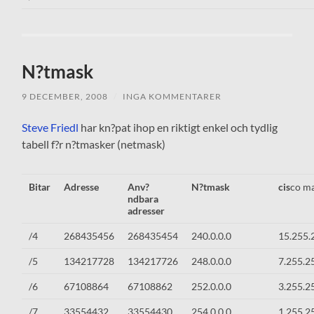
N?tmask
9 DECEMBER, 2008
/
INGA KOMMENTARER
Steve Friedl
har kn?pat ihop en riktigt enkel och tydlig
tabell f?r n?tmasker (netmask)
Bitar
Adresse
Anv?
N?tmask
cis
co m
ndbara
adresser
/4
268435456
268435454
240.0.0.0
15.255.
/5
134217728
134217726
248.0.0.0
7.255.2
/6
67108864
67108862
252.0.0.0
3.255.2
/7
33554432
33554430
254.0.0.0
1.255.2