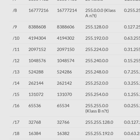
/8
16777216
16777214
255.0.0.0 (Klass
0.255.2
A n?t)
/9
8388608
8388606
255.128.0.0
0.127.2
/10
4194304
4194302
255.192.0.0
0.63.25
/11
2097152
2097150
255.224.0.0
0.31.25
/12
1048576
1048574
255.240.0.0
0.15.25
/13
524288
524286
255.248.0.0
0.7.255
/14
262144
262142
255.252.0.0
0.3.255
/15
131072
131070
255.254.0.0
0.1.255
/16
65536
65534
255.255.0.0
0.0.255
(Klass B n?t)
/17
32768
32766
255.255.128.0
0.0.127
/18
16384
16382
255.255.192.0
0.0.63.