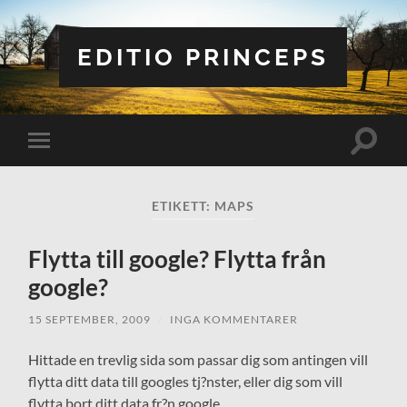
EDITIO PRINCEPS
Slå
Slå
på/av
på/av
sökfält
mobilmeny
ETIKETT:
MAPS
Flytta till google? Flytta från
google?
15 SEPTEMBER, 2009
/
INGA KOMMENTARER
Hittade en trevlig sida som passar dig som antingen vill
flytta ditt data till googles tj?nster, eller dig som vill
flytta bort ditt data fr?n google.