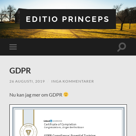
EDITIO PRINCEPS
Slå
Slå
på/av
på/av
sökfält
mobilmeny
GDPR
26 AUGUSTI, 2019
/
INGA KOMMENTARER
Nu kan jag mer om GDPR