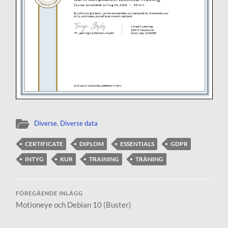
Diverse
,
Diverse data
CERTIFICATE
DIPLOM
ESSENTIALS
GDPR
INTYG
KUR
TRAINING
TRÄNING
FÖREGÅENDE INLÄGG
Motioneye och Debian 10 (Buster)