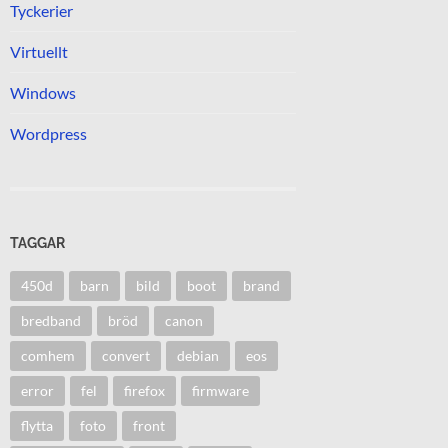
Tyckerier
Virtuellt
Windows
Wordpress
TAGGAR
450d
barn
bild
boot
brand
bredband
bröd
canon
comhem
convert
debian
eos
error
fel
firefox
firmware
flytta
foto
front