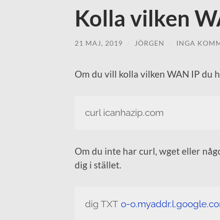
Kolla vilken W
21 MAJ, 2019
/
JÖRGEN
/
INGA KOM
Om du vill kolla vilken WAN IP du h
curl icanhazip.com
Om du inte har curl, wget eller nå
dig i stället.
dig TXT
o-o.myaddr.l.google.c