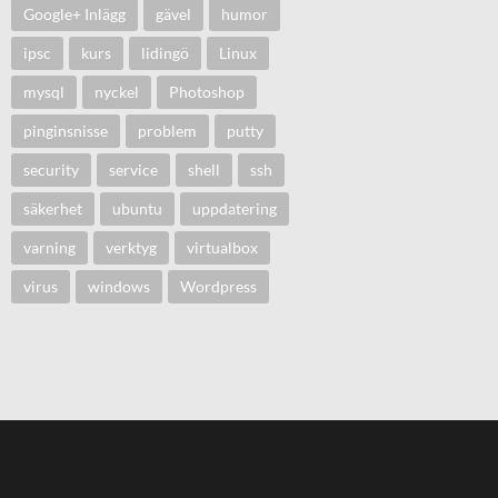
Google+ Inlägg
gävel
humor
ipsc
kurs
lidingö
Linux
mysql
nyckel
Photoshop
pinginsnisse
problem
putty
security
service
shell
ssh
säkerhet
ubuntu
uppdatering
varning
verktyg
virtualbox
virus
windows
Wordpress