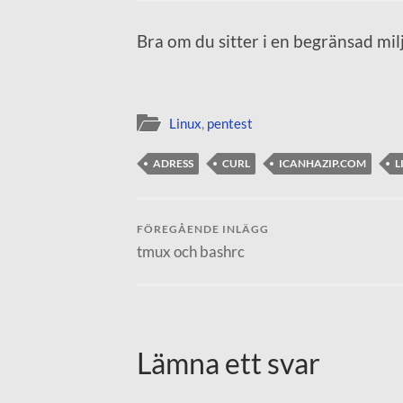
Bra om du sitter i en begränsad mi
Linux
,
pentest
ADRESS
CURL
ICANHAZIP.COM
L
FÖREGÅENDE INLÄGG
tmux och bashrc
Lämna ett svar