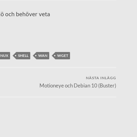
ljö och behöver veta
INUX
SHELL
WAN
WGET
NÄSTA INLÄGG
Motioneye och Debian 10 (Buster)