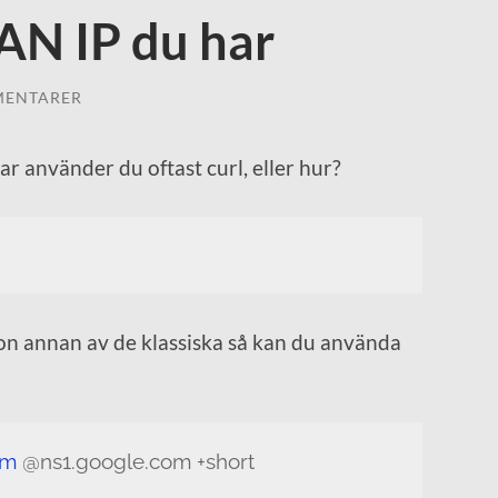
AN IP du har
MENTARER
ar använder du oftast curl, eller hur?
gon annan av de klassiska så kan du använda
om
@ns1.google.com +short