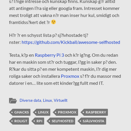
s? l?nge intresse och kunskap finns. Kunskap g?r alltid
att antingen l?ra sig eller googla fram. Intresset kommer
mest troligt att vakna n?r man inser hur kul, smidigt och
framtidss?kert det ?r
H?r ?r en schysst lista p? sj?lvhostade tj?
nster:
https://github.com/Kickball/awesome-selfhosted
Testa, k?p en
Raspberry Pi 3
och k?r ig?ng. Om du redan
har en maskin som st?r och tuggar, l?gg in saker p? den.
R?kar du sitta p? en mer kompetent maskin, l?r dig mer
roliga saker och installera
Proxmox
s? f?r du massor med
datorer i en… lite som ett kinder?gg fullt med IT.
Diverse data
,
Linux
,
Virtuellt
GHACKS
LINUX
PROXMOX
RASPBERRY
ROLIGT
RPI
SELFHOSTED
SJÄLVHOSTA