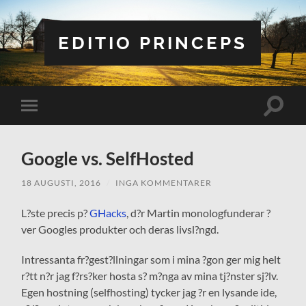
EDITIO PRINCEPS
Slå
Slå
på/av
på/av
sökfält
mobilmeny
Google vs. SelfHosted
18 AUGUSTI, 2016
/
INGA KOMMENTARER
L?ste precis p?
GHacks
, d?r Martin monologfunderar ?
ver Googles produkter och deras livsl?ngd.
Intressanta fr?gest?llningar som i mina ?gon ger mig helt
r?tt n?r jag f?rs?ker hosta s? m?nga av mina tj?nster sj?lv.
Egen hostning (selfhosting) tycker jag ?r en lysande ide,