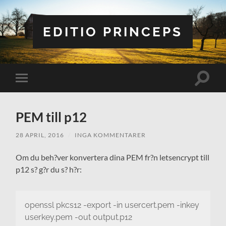
EDITIO PRINCEPS
Slå
Slå
på/av
på/av
sökfält
mobilmeny
PEM till p12
28 APRIL, 2016
/
INGA KOMMENTARER
Om du beh?ver konvertera dina PEM fr?n letsencrypt till
p12 s? g?r du s? h?r:
openssl pkcs12 -export -in usercert.pem -inkey
userkey.pem -out output.p12