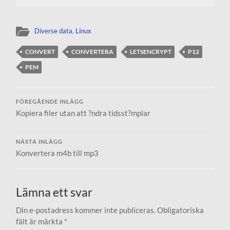
Diverse data
,
Linux
CONVERT
CONVERTERA
LETSENCRYPT
P12
PEM
FÖREGÅENDE INLÄGG
Kopiera filer utan att ?ndra tidsst?mplar
NÄSTA INLÄGG
Konvertera m4b till mp3
Lämna ett svar
Din e-postadress kommer inte publiceras.
Obligatoriska
fält är märkta
*